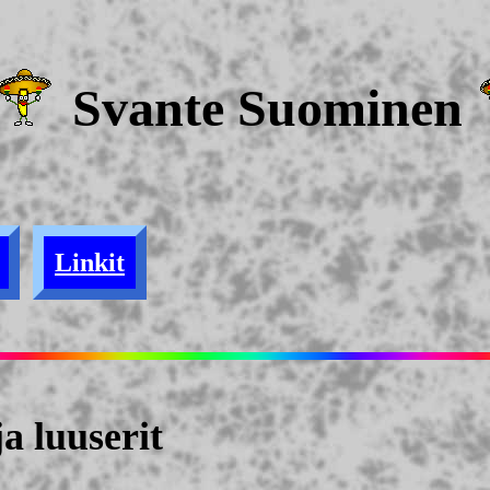
Svante Suominen
Linkit
a luuserit