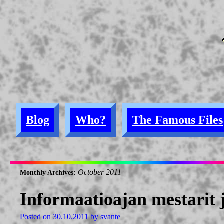
Blog
Who?
The Famous Files
October 2011
Monthly Archives:
Informaatioajan mestarit j
Posted on
30.10.2011
by
svante