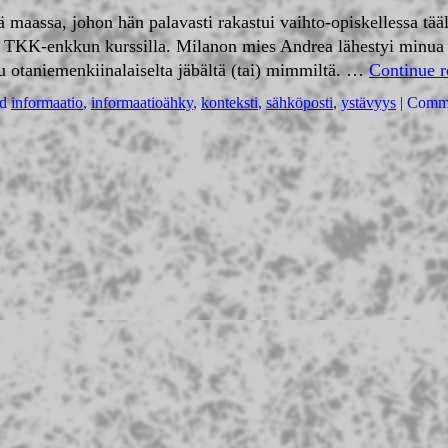
illä maassa, johon hän palavasti rakastui vaihto-opiskellessa tä
la TKK-enkkun kurssilla. Milanon mies Andrea lähestyi minua
 otaniemenkiinalaiselta jäbältä (tai) mimmiltä. …
Continue 
d
informaatio
,
informaatioähky
,
konteksti
,
sähköposti
,
ystävyys
|
Comme