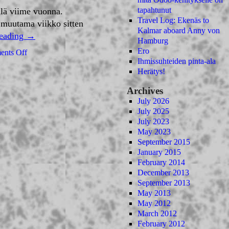
tapahtunut
ällä viime vuonna.
Travel Log: Ekenäs to
 muutama viikko sitten
Kalmar aboard Anny von
reading
→
Hamburg
Ero
nts Off
Ihmissuhteiden pinta-ala
Herätys!
Archives
July 2026
July 2025
July 2023
May 2023
September 2015
January 2015
February 2014
December 2013
September 2013
May 2013
May 2012
March 2012
February 2012