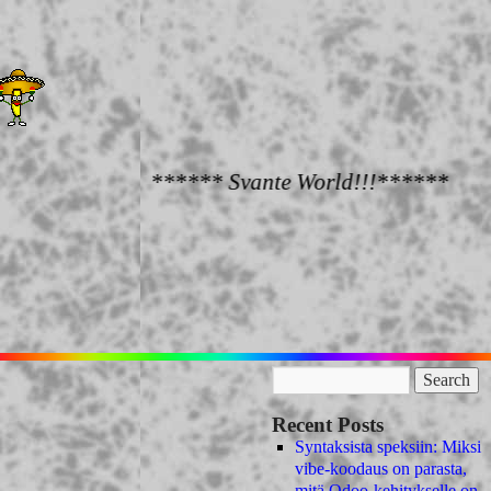
****** Svante World!!!******
Recent Posts
Syntaksista speksiin: Miksi
vibe-koodaus on parasta,
mitä Odoo-kehitykselle on