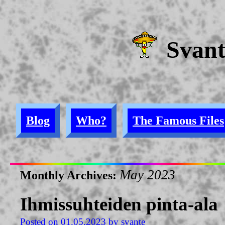
Svan
Blog
Who?
The Famous Files
May 2023
Monthly Archives:
Ihmissuhteiden pinta-ala
Posted on
01.05.2023
by
svante