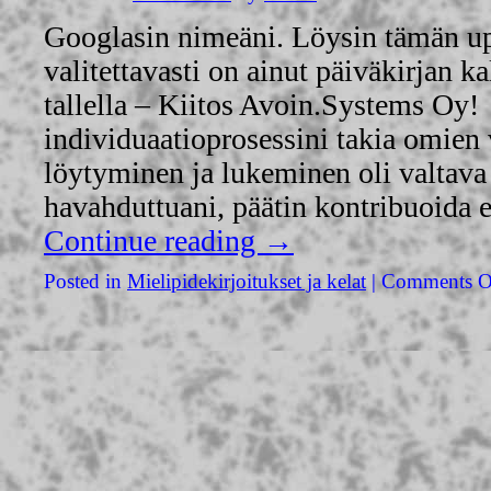
Googlasin nimeäni. Löysin tämän u
valitettavasti on ainut päiväkirjan ka
tallella – Kiitos Avoin.Systems Oy
individuaatioprosessini takia omien 
löytyminen ja lukeminen oli valtava
havahduttuani, päätin kontribuoida e
Continue reading
→
Posted in
Mielipidekirjoitukset ja kelat
|
Comments O