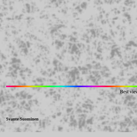
Best vie
Svante Suominen