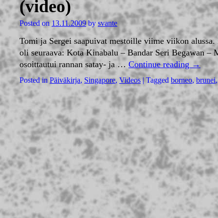
(video)
Posted on
13.11.2009
by
svante
Tomi ja Sergei saapuivat mestoille viime viikon alussa
oli seuraava: Kota Kinabalu – Bandar Seri Begawan – M
osoittautui rannan satay- ja …
Continue reading
→
Posted in
Päiväkirja
,
Singapore
,
Videos
|
Tagged
borneo
,
brunei