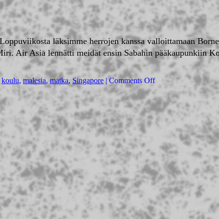
. Loppuviikosta läksimme herrojen kanssa valloittamaan Born
iri. Air Asia lennätti meidät ensin Sabahin pääkaupunkiin K
,
koulu
,
malesia
,
matka
,
Singapore
|
Comments Off