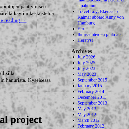
tapahtunut
-opintojen päättymisen
Travel Log: Ekenäs to
äärellä käytiin keskustelua
Kalmar aboard Anny von
ue reading
→
Hamburg
Ero
Ihmissuhteiden pinta-ala
Herätys!
Archives
July 2026
July 2025
July 2023
lisilla
May 2023
sin hanurista. Kyseisessä
September 2015
January 2015
February 2014
December 2013
September 2013
May 2013
May 2012
al project
March 2012
February 2012