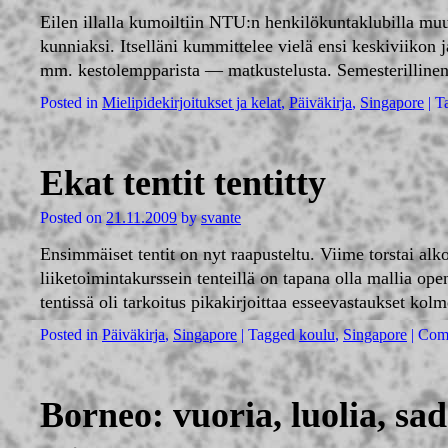
Eilen illalla kumoiltiin NTU:n henkilökuntaklubilla mu
kunniaksi. Itselläni kummittelee vielä ensi keskiviikon j
mm. kestolempparista — matkustelusta. Semesterilline
Posted in
Mielipidekirjoitukset ja kelat
,
Päiväkirja
,
Singapore
|
T
Ekat tentit tentitty
Posted on
21.11.2009
by
svante
Ensimmäiset tentit on nyt raapusteltu. Viime torstai alk
liiketoimintakurssein tenteillä on tapana olla mallia op
tentissä oli tarkoitus pikakirjoittaa esseevastaukset ko
Posted in
Päiväkirja
,
Singapore
|
Tagged
koulu
,
Singapore
|
Com
Borneo: vuoria, luolia, sa