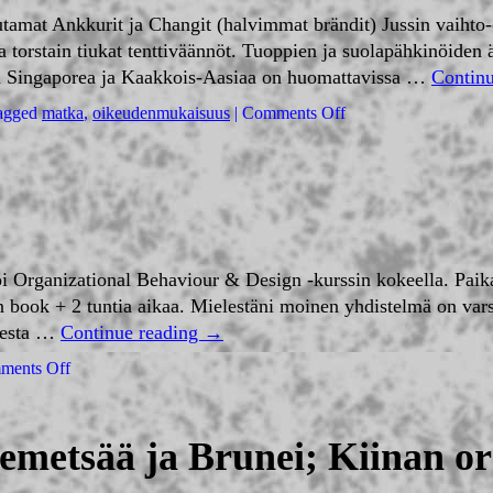
utamat Ankkurit ja Changit (halvimmat brändit) Jussin vaihto
a torstain tiukat tenttiväännöt. Tuoppien ja suolapähkinöiden 
n Singaporea ja Kaakkois-Aasiaa on huomattavissa …
Contin
agged
matka
,
oikeudenmukaisuus
|
Comments Off
oi Organizational Behaviour & Design -kurssin kokeella. Paikal
en book + 2 tuntia aikaa. Mielestäni moinen yhdistelmä on var
lmesta …
Continue reading
→
ments Off
demetsää ja Brunei; Kiinan or