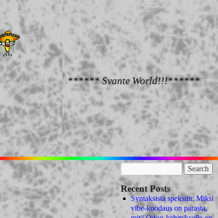
****** Svante World!!!******
Recent Posts
Syntaksista speksiin: Miksi
vibe-koodaus on parasta,
mitä Odoo-kehitykselle on