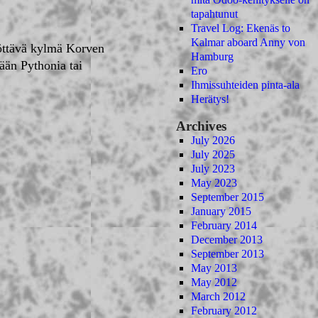
tapahtunut
Travel Log: Ekenäs to
Kalmar aboard Anny von
ököttävä kylmä Korven
Hamburg
kään Pythonia tai
Ero
Ihmissuhteiden pinta-ala
Herätys!
Archives
July 2026
July 2025
July 2023
May 2023
September 2015
January 2015
February 2014
December 2013
September 2013
May 2013
May 2012
March 2012
February 2012