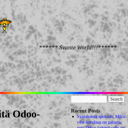
****** Svante World!!!******
Recent Posts
itä Odoo-
Syntaksista speksiin: Miksi
vibe-koodaus on parasta,
mitä Odoo-kehitykselle on