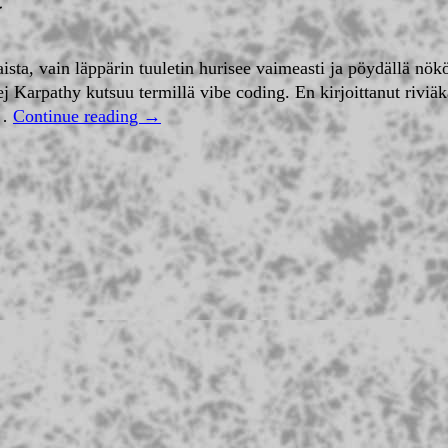
ljaista, vain läppärin tuuletin hurisee vaimeasti ja pöydällä n
ej Karpathy kutsuu termillä vibe coding. En kirjoittanut riviä
 …
Continue reading
→