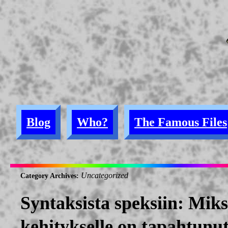
Blog
Who?
The Famous Files
Uncategorized
Category Archives:
Syntaksista speksiin: Mik
kehitykselle on tapahtunu