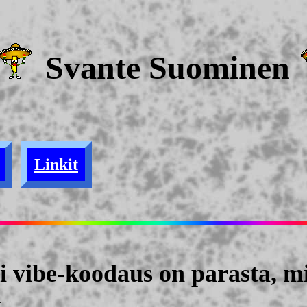
Svante Suominen
Linkit
si vibe-koodaus on parasta, m
t