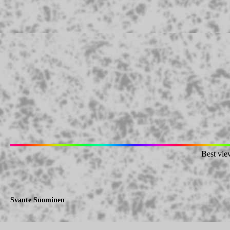
Best vie
Svante Suominen