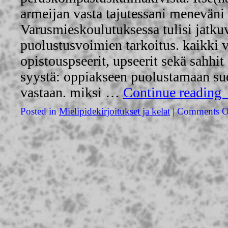
armeijan vasta tajutessani meneväni
Varusmieskoulutuksessa tulisi jatkuv
puolustusvoimien tarkoitus. kaikki 
opistouspseerit, upseerit sekä sahhit
syystä: oppiakseen puolustamaan s
vastaan. miksi …
Continue reading
Posted in
Mielipidekirjoitukset ja kelat
|
Comments O