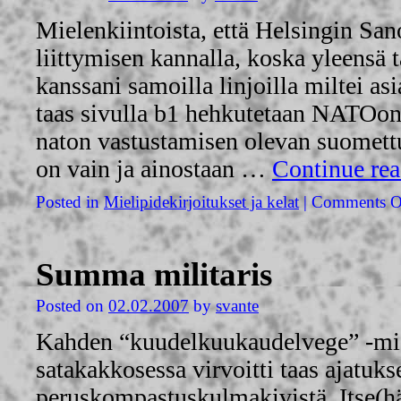
Mielenkiintoista, että Helsingin S
liittymisen kannalla, koska yleensä 
kanssani samoilla linjoilla miltei as
taas sivulla b1 hehkutetaan NATOon 
naton vastustamisen olevan suomett
on vain ja ainostaan …
Continue re
Posted in
Mielipidekirjoitukset ja kelat
|
Comments O
Summa militaris
Posted on
02.02.2007
by
svante
Kahden “kuudelkuukaudelvege” -mie
satakakkosessa virvoitti taas ajatu
peruskompastuskulmakivistä. Itse(hän