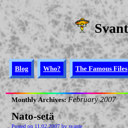
Svan
Blog
Who?
The Famous Files
February 2007
Monthly Archives:
Nato-setä
Posted on
11.02.2007
by
svante