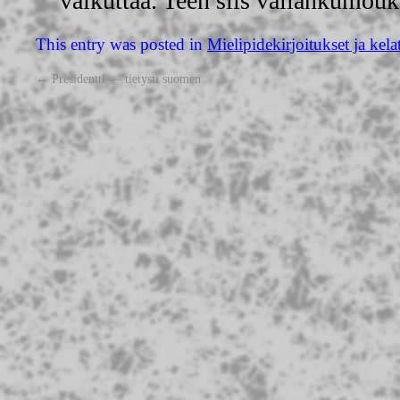
vaikuttaa. Teen siis vallankumouk
This entry was posted in
Mielipidekirjoitukset ja kela
←
Presidentti — tietysti suomen