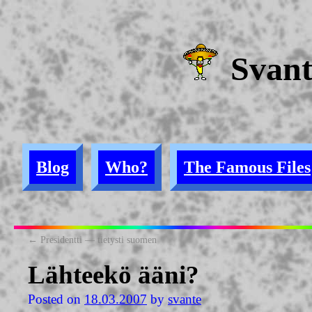
Svan
Blog
Who?
The Famous Files
←
Presidentti — tietysti suomen
Lähteekö ääni?
Posted on
18.03.2007
by
svante