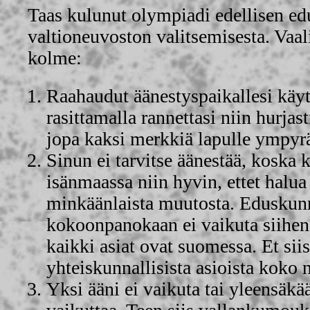
Taas kulunut olympiadi edellisen e
valtioneuvoston valitsemisesta. Vaal
kolme:
Raahaudut äänestyspaikallesi käy
rasittamalla rannettasi niin hurjasti
jopa kaksi merkkiä lapulle ympyrä
Sinun ei tarvitse äänestää, koska k
isänmaassa niin hyvin, ettet halu
minkäänlaista muutosta. Eduskunn
kokoonpanokaan ei vaikuta siihen
kaikki asiat ovat suomessa. Et sii
yhteiskunnallisista asioista koko 
Yksi ääni ei vaikuta tai yleensäkä