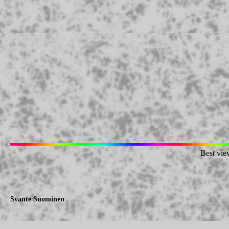
Best vie
Svante Suominen