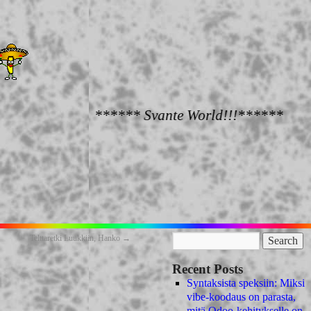
****** Svante World!!!******
Telttaretki Luukkiin, Hanko
→
Recent Posts
Syntaksista speksiin: Miksi
vibe-koodaus on parasta,
mitä Odoo-kehitykselle on