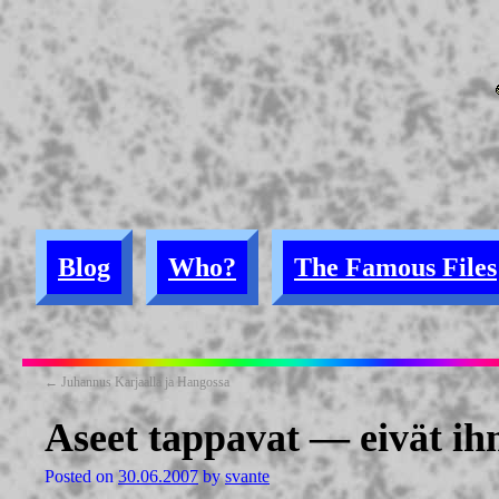
Blog
Who?
The Famous Files
←
Juhannus Karjaalla ja Hangossa
Aseet tappavat — eivät ih
Posted on
30.06.2007
by
svante