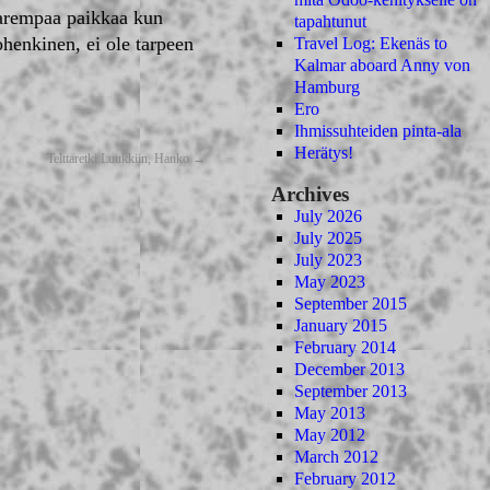
parempaa paikkaa kun
tapahtunut
enkinen, ei ole tarpeen
Travel Log: Ekenäs to
Kalmar aboard Anny von
Hamburg
Ero
Ihmissuhteiden pinta-ala
Herätys!
Telttaretki Luukkiin, Hanko
→
Archives
July 2026
July 2025
July 2023
May 2023
September 2015
January 2015
February 2014
December 2013
September 2013
May 2013
May 2012
March 2012
February 2012