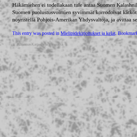
Häkämiehen ei todellakaan tule antaa Suomen Kalashnik
Suomen puolustusvoimien syvimmät korrodoivat kätköt.
nöyristellä Pohjois-Amerikan Yhdysvaltoja, ja avittaa se
This entry was posted in
Mielipidekirjoitukset ja kelat
. Bookmar
←
Juhannus Karjaalla ja Hangossa