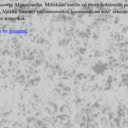
oveja Afganistaniin. Millekään aseille en pysty keksimään 
 Vaikka Suomen valtioneuvoston koostumus on suht’ oikeistoh
n sotaretkiä.
k the
permalink
.