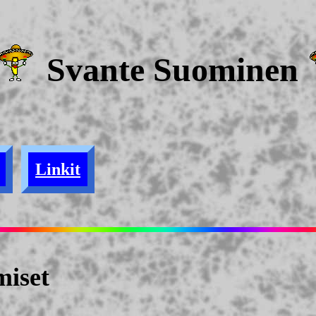
Svante Suominen
Linkit
miset