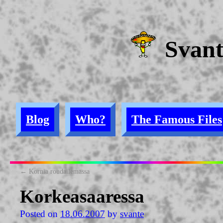
Svan
Blog
Who?
The Famous Files
←
Kornia roudailemassa
Korkeasaaressa
Posted on
18.06.2007
by
svante