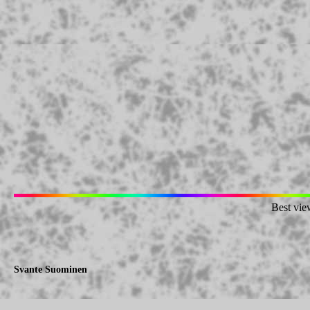
Best vie
Svante Suominen