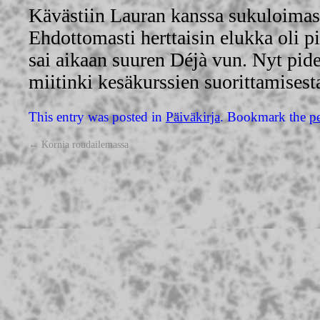
Kävästiin Lauran kanssa sukuloimas
Ehdottomasti herttaisin elukka oli p
sai aikaan suuren Déjà vun. Nyt pid
miitinki kesäkurssien suorittamisest
This entry was posted in
Päiväkirja
. Bookmark the
p
←
Kornia roudailemassa