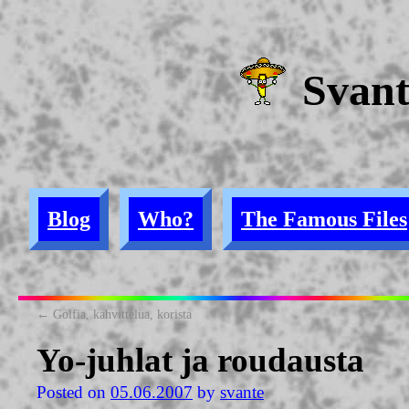
Svan
Blog
Who?
The Famous Files
←
Golfia, kahvittelua, korista
Yo-juhlat ja roudausta
Posted on
05.06.2007
by
svante