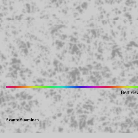
Best vie
Svante Suominen