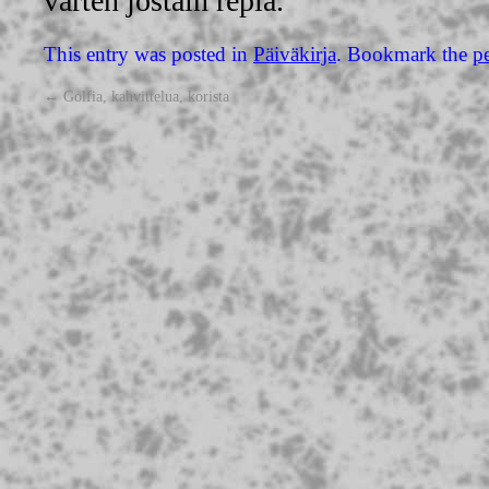
varten jostain repiä.
This entry was posted in
Päiväkirja
. Bookmark the
p
←
Golfia, kahvittelua, korista