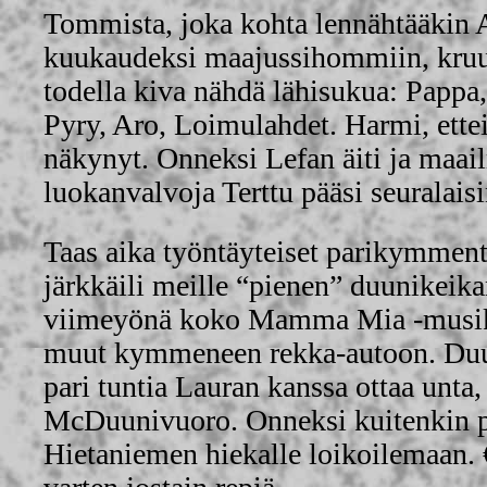
Tommista, joka kohta lennähtääkin
kuukaudeksi maajussihommiin, kruun
todella kiva nähdä lähisukua: Pappa, L
Pyry, Aro, Loimulahdet. Harmi, ettei
näkynyt. Onneksi Lefan äiti ja maai
luokanvalvoja Terttu pääsi seuralais
Taas aika työntäyteiset parikymment
järkkäili meille “pienen” duunikeikan
viimeyönä koko Mamma Mia -musika
muut kymmeneen rekka-autoon. Duun
pari tuntia Lauran kanssa ottaa unta
McDuunivuoro. Onneksi kuitenkin pa
Hietaniemen hiekalle loikoilemaan. 