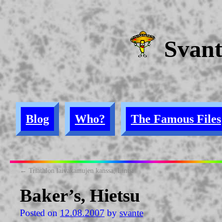
Svan
Blog
Who?
The Famous Files
←
Triathlon laivakamujen kanssa, Lintsi
Baker’s, Hietsu
Posted on
12.08.2007
by
svante