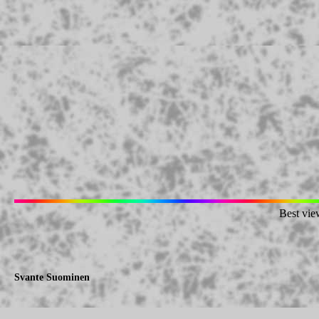
Best vie
Svante Suominen