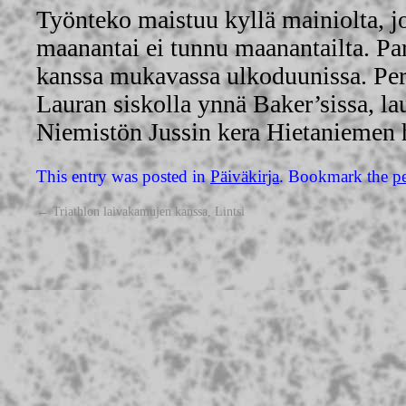
Työnteko maistuu kyllä mainiolta, 
maanantai ei tunnu maanantailta. Pa
kanssa mukavassa ulkoduunissa. Perj
Lauran siskolla ynnä Baker’sissa, lau
Niemistön Jussin kera Hietaniemen h
This entry was posted in
Päiväkirja
. Bookmark the
p
←
Triathlon laivakamujen kanssa, Lintsi