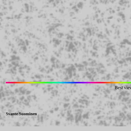
Best vie
Svante Suominen