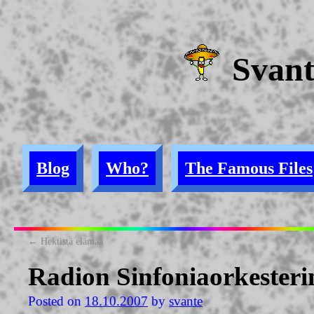
Svan
Blog
Who?
The Famous Files
←
Hektistä elämää
Radion Sinfoniaorkesteri
Posted on
18.10.2007
by
svante