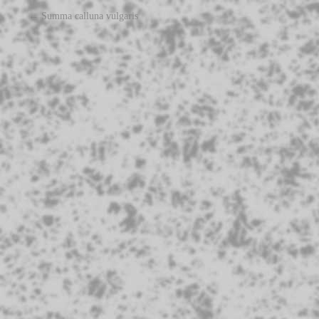
←
Summa calluna vulgaris