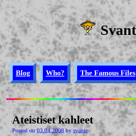
Svan
Blog
Who?
The Famous Files
←
Summa calluna vulgaris
Ateistiset kahleet
Posted on
03.04.2008
by
svante