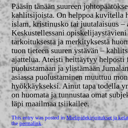
Pääsin tänään suureen johtopäätökse
kahlitsijoista. On helppoa kuvitella
islam, kristinusko tai juutalaisuus – 
Keskustellessani opiskelijaystävien
tarkoituksesta ja merkityksestä huo
tuon tieteen suuren ystävän – kahlit
ajattelua. Ateisti heittäytyy helposti
puolustamaan ja ylistämään Jumalan 
asiassa puolustaminen muuttuu mone
hyökkäykseksi. Ainut tapa todella 
on huomata ja tunnustaa omat subjekt
läpi maailmaa tsiikailee.
This entry was posted in
Mielipidekirjoitukset ja kela
the
permalink
.