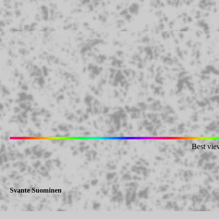
Best vie
Svante Suominen