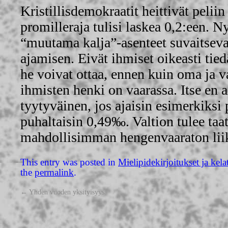
Kristillisdemokraatit heittivät pelii
promilleraja tulisi laskea 0,2:een. Ny
“muutama kalja”-asenteet suvaitseva
ajamisen. Eivät ihmiset oikeasti tie
he voivat ottaa, ennen kuin oma ja 
ihmisten henki on vaarassa. Itse en a
tyytyväinen, jos ajaisin esimerkiksi 
puhaltaisin 0,49‰. Valtion tulee taat
mahdollisimman hengenvaaraton lii
This entry was posted in
Mielipidekirjoitukset ja kela
the
permalink
.
←
Yhden vuoden yksityisyys