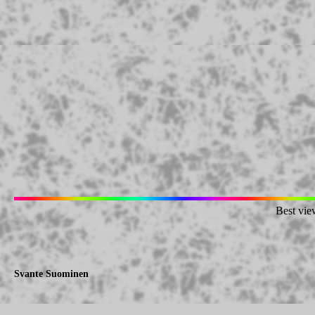
Best vie
Svante Suominen