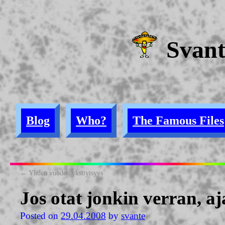
Svan
Blog
Who?
The Famous Files
←
Yhden vuoden yksityisyys
Jos otat jonkin verran, aj
Posted on
29.04.2008
by
svante