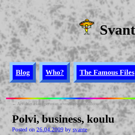
Svan
Blog
Who?
The Famous Files
←
Arvohierarkian perustan arvostamisen mahdottomuus
Polvi, business, koulu
Posted on
26.04.2009
by
svante