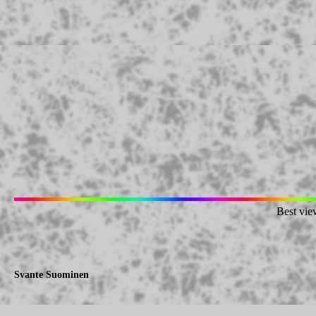
Best vie
Svante Suominen