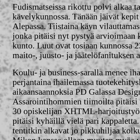
Fudismatseissa rikottu polvi alkaa ta
kävelykunnossa. Tänään jäivät kepit 
Alepassa. Tiistaina käyn vilauttamas
jonka pitäisi nyt pystyä arvioimaan 
kunto. Luut ovat tosiaan kunnossa 2
maito-, juusto- ja jäätelöfanituksen a
Koulu- ja business-saralla menee ih
perjantaina ihailemassa tuotekehitys
aikaansaannoksia PD Galassa Design
Assarointihommien tiimoilta pitäisi v
30 opiskelijan XHTML-harjoitustyöt 
pitäisi kyhäillä vielä pari kappalet
tentitkin alkavat jo pikkuhiljaa kolk