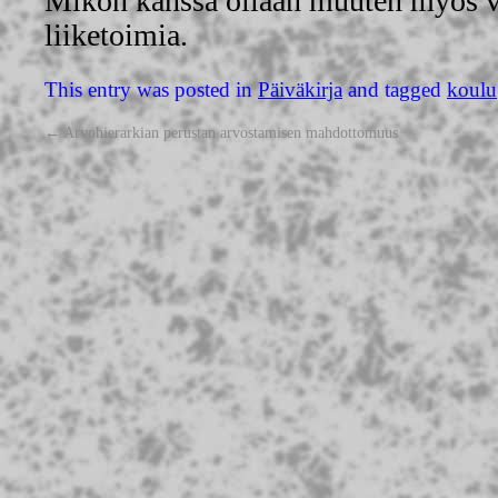
Mikon kanssa ollaan muuten myös v
liiketoimia.
This entry was posted in
Päiväkirja
and tagged
koulu
←
Arvohierarkian perustan arvostamisen mahdottomuus