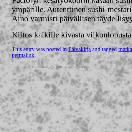
Factoryn kesätyököörin kasaan sush
ympärille. Autenttinen sushi-mesta
Aino varmisti päivällisen täydellisy
Kiitos kaikille kivasta viikonlopusta
This entry was posted in
Päiväkirja
and tagged
matka
permalink
.
←
Somalitytön tönaisy ja journalismin tehtävä