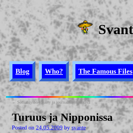
Svan
Blog
Who?
The Famous Files
←
Somalitytön tönaisy ja journalismin tehtävä
Turuus ja Nipponissa
Posted on
24.05.2009
by
svante