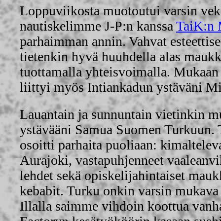
Loppuviikosta muotoutui varsin vekk
nautiskelimme J-P:n kanssa
TaiK:n 
parhaimman annin. Vahvat esteettise
tietenkin hyvä huuhdella alas maukk
tuottamalla yhteisvoimalla. Mukaan 
liittyi myös Intiankadun ystäväni M
Lauantain ja sunnuntain vietinkin m
ystävääni Samua Suomen Turkuun. 
osoitti parhaita puoliaan: kimaltelev
Aurajoki, vastapuhjenneet vaaleanvi
lehdet sekä opiskelijahintaiset mauk
kebabit. Turku onkin varsin mukava
Illalla saimme vihdoin koottua van