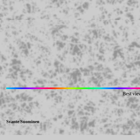
Best vie
Svante Suominen