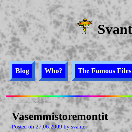
Svan
Blog
Who?
The Famous Files
←
Juhannus Kustavissa
Vasemmistoremontit
Posted on
27.06.2009
by
svante