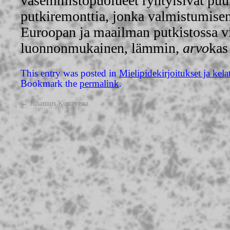
vasemmistopuolueet ryhtyisivät pu
putkiremonttia, jonka valmistumise
Euroopan ja maailman putkistossa vir
luonnonmukainen, lämmin,
arvo
kas
This entry was posted in
Mielipidekirjoitukset ja kela
Bookmark the
permalink
.
←
Juhannus Kustavissa