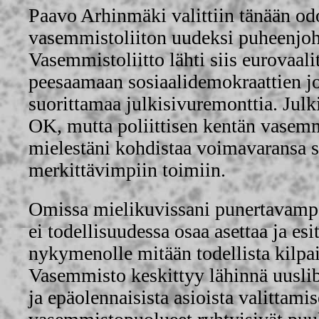
Paavo Arhinmäki valittiin tänään odo
vasemmistoliiton uudeksi puheenjoh
Vasemmistoliitto lähti siis eurovaal
peesaamaan sosiaalidemokraattien j
suorittamaa julkisivuremonttia. Julk
OK, mutta poliittisen kentän vasemm
mielestäni kohdistaa voimavaransa 
merkittävimpiin toimiin.
Omissa mielikuvissani punertavampaa
ei todellisuudessa osaa asettaa ja es
nykymenolle mitään todellista kilpai
Vasemmisto keskittyy lähinnä uusli
ja epäolennaisista asioista valittami