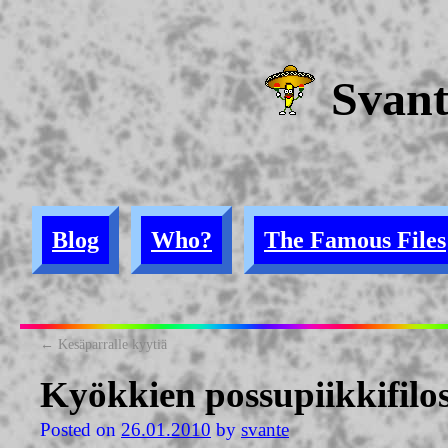
Svan
Blog
Who?
The Famous Files
←
Kesäparralle kyytiä
Kyökkien possupiikkifilos
Posted on
26.01.2010
by
svante