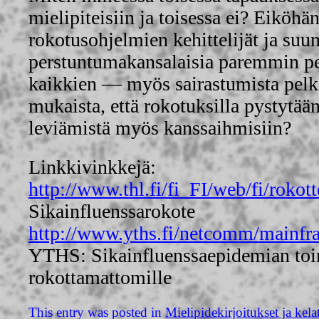
mielipiteisiin ja toisessa ei? Eiköhä
rokotusohjelmien kehittelijät ja suunn
perstuntumakansalaisia paremmin per
kaikkien — myös sairastumista pe
mukaista, että rokotuksilla pystytää
leviämistä myös kanssaihmisiin?
Linkkivinkkejä:
http://www.thl.fi/fi_FI/web/fi/rokott
Sikainfluenssarokote
http://www.yths.fi/netcomm/mainfr
YTHS: Sikainfluenssaepidemian toi
rokottamattomille
This entry was posted in
Mielipidekirjoitukset ja kela