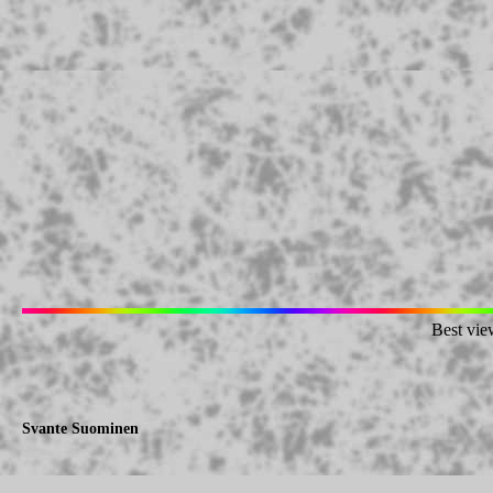
Best vie
Svante Suominen