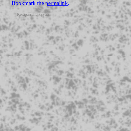
Bookmark the
permalink
.
←
Kesäparralle kyytiä