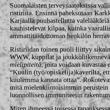
Suomalaisten terveysaatoksissa vall
ristiriita. Ensinnä paheksutaan Kark
Karjaalla puuhastellutta valelääkäriä
kauhistelevat kilpaa, kuinka vaarallis
ammattitaidottoman henkilön herrast
Ristiriidan toinen puoli liittyy sikai
WWW, kuppilat ja joukkoliikenneväl
mielipiteitä
, joita voidaan kuvastaa 
“Kuulin (työ/opiskelija)kaverilta, ett
kuulemma kannata ottaa”. Rokotevast
mitä mielenkiintoisimmin perustein
luonnollisen immuniteetin rakentum
Miten ihmeessä toisessa tapauksessa