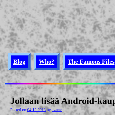
Blog
Who?
The Famous Files
←
Testing out SOME stuff
Jollaan lisää Android-kaup
Posted on
04.12.2013
by
svante