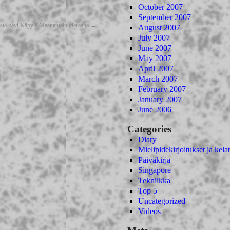
October 2007
September 2007
teistä kävi Käpylä Maanantain vieraana
→
August 2007
July 2007
June 2007
May 2007
April 2007
March 2007
February 2007
January 2007
June 2006
Categories
Diary
Mielipidekirjoitukset ja kelat
Päiväkirja
Singapore
Tekniikka
Top 5
Uncategorized
Videos