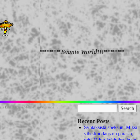
****** Svante World!!!******
teistä kävi Käpylä Maanantain vieraana
→
Recent Posts
Syntaksista speksiin: Miksi
vibe-koodaus on parasta,
mitä Odoo-kehitykselle on