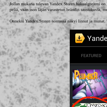
Jollan mukana tulevan Yandex.Storen hakualgoritmi on 
peliä, vaan ison läjän varastetun brändin taustakuvia, mui
Onneksi Yandex.Storen nostossa näkyi linnut ja munat.