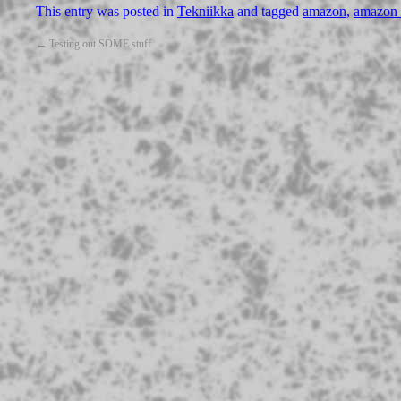
This entry was posted in
Tekniikka
and tagged
amazon
,
amazon 
←
Testing out SOME stuff