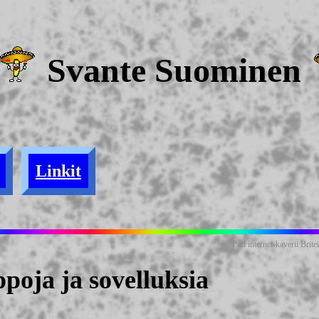
Svante Suominen
Linkit
Pari internet-kaverii Bri
poja ja sovelluksia