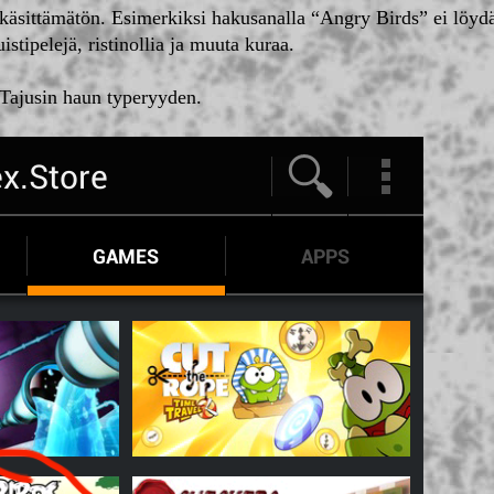
käsittämätön. Esimerkiksi hakusanalla “Angry Birds” ei löy
stipelejä, ristinollia ja muuta kuraa.
 Tajusin haun typeryyden.