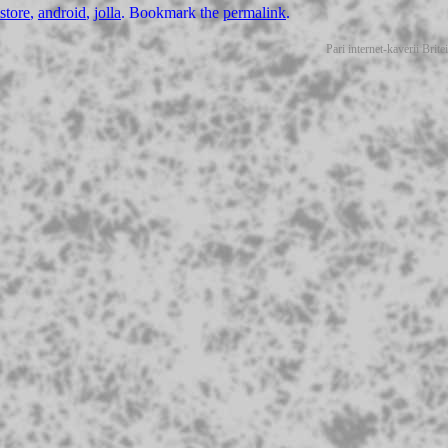
store
,
android
,
jolla
. Bookmark the
permalink
.
Pari internet-kaverii Bri