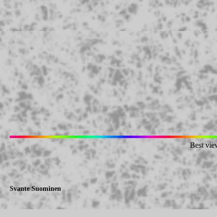
Best vie
Svante Suominen