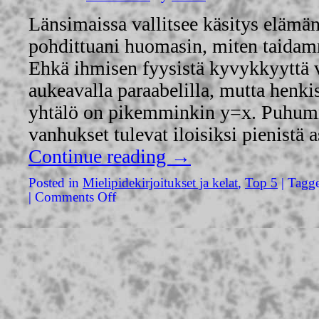
Länsimaissa vallitsee käsitys elämän
pohdittuani huomasin, miten taidamm
Ehkä ihmisen fyysistä kyvykkyyttä 
aukeavalla paraabelilla, mutta henk
yhtälö on pikemminkin y=x. Puhumm
vanhukset tulevat iloisiksi pienistä 
Continue reading
→
Posted in
Mielipidekirjoitukset ja kelat
,
Top 5
|
Tagg
|
Comments Off