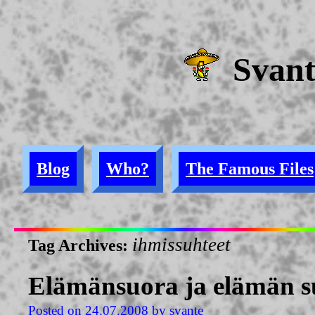
Svan
Blog
Who?
The Famous Files
ihmissuhteet
Tag Archives:
Elämänsuora ja elämän s
Posted on
24.07.2008
by
svante