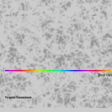
Best vie
Svante Suominen