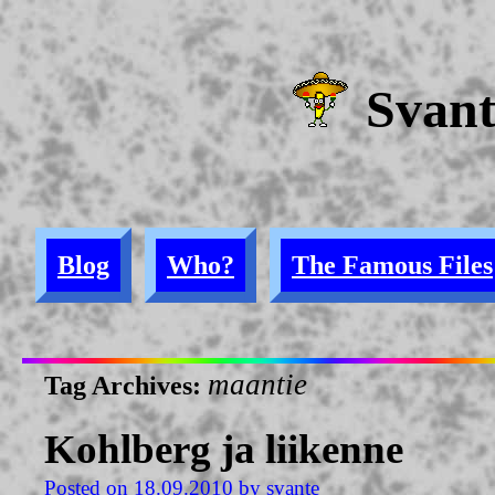
Svan
Blog
Who?
The Famous Files
maantie
Tag Archives:
Kohlberg ja liikenne
Posted on
18.09.2010
by
svante