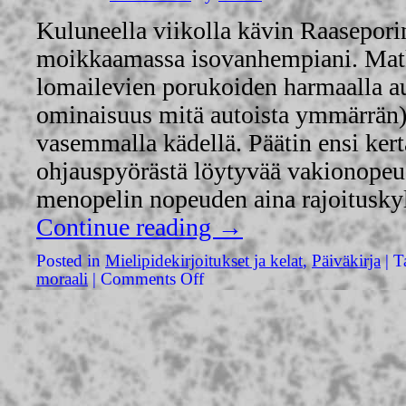
Kuluneella viikolla kävin Raasepori
moikkaamassa isovanhempiani. Matka
lomailevien porukoiden harmaalla aut
ominaisuus mitä autoista ymmärrän).
vasemmalla kädellä. Päätin ensi kert
ohjauspyörästä löytyvää vakionopeu
menopelin nopeuden aina rajoitusky
Continue reading
→
Posted in
Mielipidekirjoitukset ja kelat
,
Päiväkirja
|
T
moraali
|
Comments Off