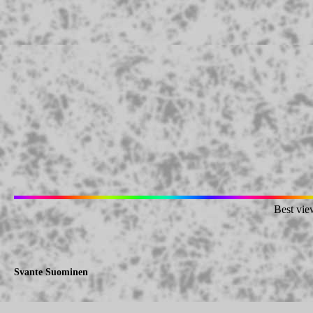
Best vie
Svante Suominen