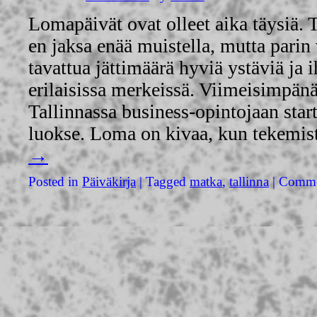
Lomapäivät ovat olleet aika täysiä. 
en jaksa enää muistella, mutta parin 
tavattua jättimäärä hyviä ystäviä ja 
erilaisissa merkeissä. Viimeisimpänä
Tallinnassa business-opintojaan sta
luokse. Loma on kivaa, kun tekemi
→
Posted in
Päiväkirja
|
Tagged
matka
,
tallinna
|
Comme