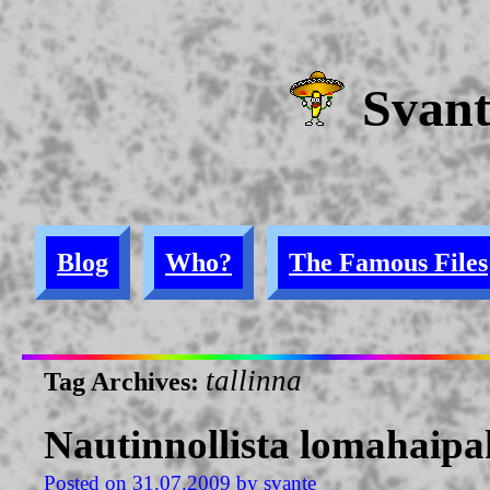
Svan
Blog
Who?
The Famous Files
tallinna
Tag Archives:
Nautinnollista lomahaip
Posted on
31.07.2009
by
svante