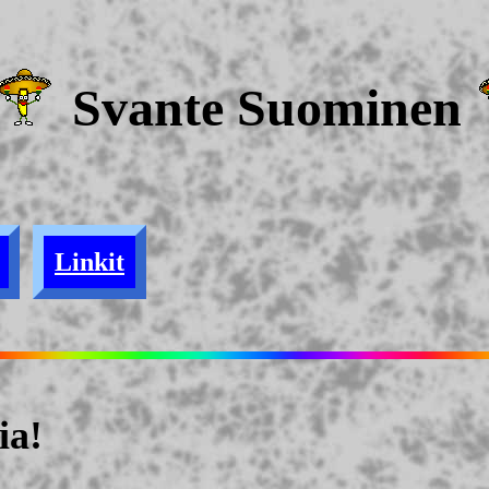
Svante Suominen
Linkit
ia!