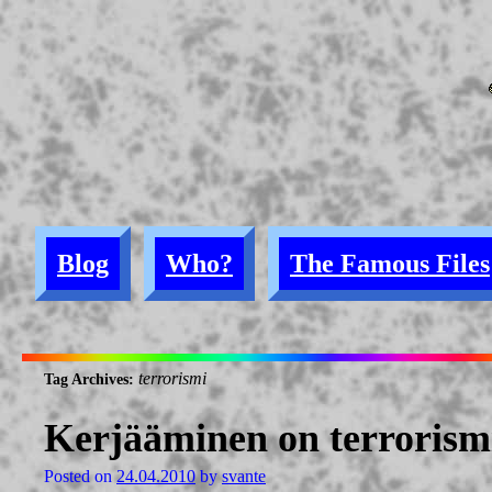
Blog
Who?
The Famous Files
terrorismi
Tag Archives:
Kerjääminen on terrorism
Posted on
24.04.2010
by
svante