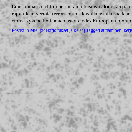
Eduskunnassa tehtiin perjantaina loistava aloite kerjää
rajoituksin verrata terrorismiin. Ikävällä asialla saad
emme kykene hoitamaan asioita edes Euroopan unionin si
Posted in
Mielipidekirjoitukset ja kelat
|
Tagged
auttaminen
,
kerj