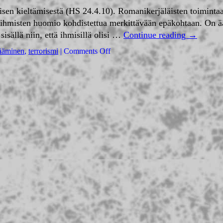
misen kieltämisestä (HS 24.4.10). Romanikerjäläisten toimintaa
aan ihmisten huomio kohdistettua merkittävään epäkohtaan. On 
sällä niin, että ihmisillä olisi …
Continue reading
→
ääminen
,
terrorismi
|
Comments Off