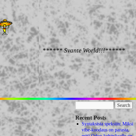
****** Svante World!!!******
Recent Posts
Syntaksista speksiin: Miksi
vibe-koodaus on parasta,
mitä Odoo-kehitykselle on