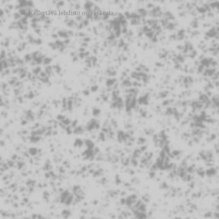
←
Kellertävä lehdistö on ruskeata