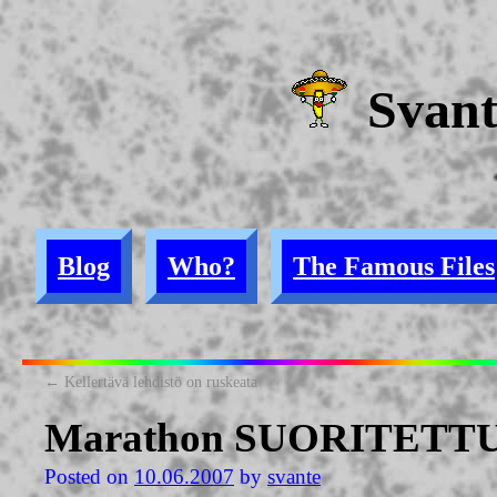
Svan
****
Blog
Who?
The Famous Files
←
Kellertävä lehdistö on ruskeata
Marathon SUORITETTU
Posted on
10.06.2007
by
svante