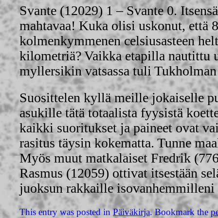
Svante (12029) 1 – Svante 0. Itsens
mahtavaa! Kuka olisi uskonut, että 8
kolmenkymmenen celsiusasteen helt
kilometriä? Vaikka etapilla nautittu
myllersikin vatsassa tuli Tukholman
Suosittelen kyllä meille jokaiselle
asukille tätä totaalista fyysistä koe
kaikki suoritukset ja paineet ovat va
rasitus täysin kokematta. Tunne maal
Myös muut matkalaiset Fredrik (776
Rasmus (12059) ottivat itsestään se
juoksun rakkaille isovanhemmilleni 
This entry was posted in
Päiväkirja
. Bookmark the
p