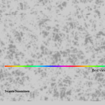
Best vie
Svante Suominen