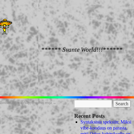
****** Svante World!!!******
Ihmisroutujen älykkyydessä on eroja
→
Recent Posts
Syntaksista speksiin: Miksi
vibe-koodaus on parasta,
mitä Odoo-kehitykselle on