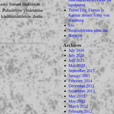
apasin ihanan mahtavan
tapahtunut
sa. Puhuimme yhtämittaa
Travel Log: Ekenäs to
Kalmar aboard Anny von
i käsittämättömän ihana
Hamburg
Ero
Ihmissuhteiden pinta-ala
Herätys!
Ihmisroutujen älykkyydessä on eroja
→
Archives
July 2026
July 2025
July 2023
May 2023
September 2015
January 2015
February 2014
December 2013
September 2013
May 2013
May 2012
March 2012
February 2012