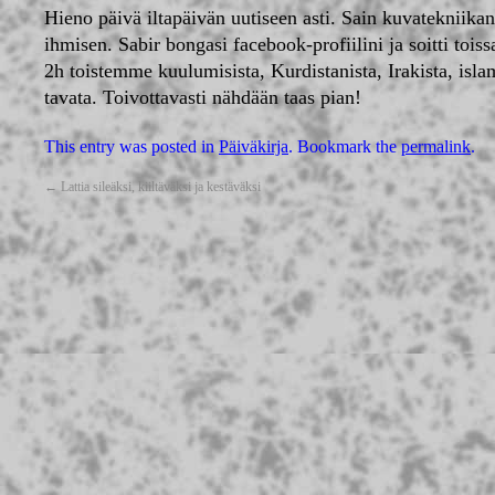
Hieno päivä iltapäivän uutiseen asti. Sain kuvatekniikan
ihmisen. Sabir bongasi facebook-profiilini ja soitti t
2h toistemme kuulumisista, Kurdistanista, Irakista, isl
tavata. Toivottavasti nähdään taas pian!
This entry was posted in
Päiväkirja
. Bookmark the
permalink
.
←
Lattia sileäksi, kiiltäväksi ja kestäväksi