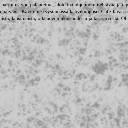
 harjoitustyön palautettua, alotettua ohjelmointitehtävää ja t
oissa päivänä. Kävimme ryystämässä kahvikupposet Cafe Javas
amista, länsimaista, oikeudenmukaisuudesta ja tasa-arvosta. Ol