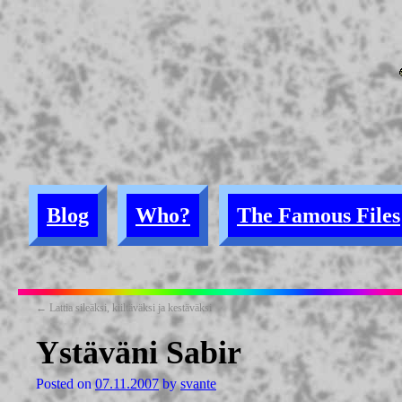
Blog
Who?
The Famous Files
←
Lattia sileäksi, kiiltäväksi ja kestäväksi
Ystäväni Sabir
Posted on
07.11.2007
by
svante