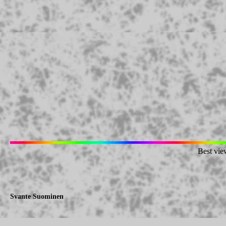
Best vie
Svante Suominen