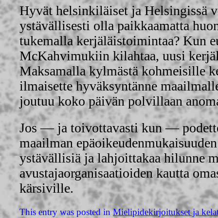
Hyvät helsinkiläiset ja Helsingissä v
ystävällisesti olla paikkaamatta hu
tukemalla kerjäläistoimintaa? Kun e
McKahvimukiin kilahtaa, uusi kerjälä
Maksamalla kylmästä kohmeisille ker
ilmaisette hyväksyntänne maailmalle
joutuu koko päivän polvillaan anoma
Jos — ja toivottavasti kun — podett
maailman epäoikeudenmukaisuuden 
ystävällisiä ja lahjoittakaa hilunne
avustajaorganisaatioiden kautta om
kärsiville.
This entry was posted in
Mielipidekirjoitukset ja kela