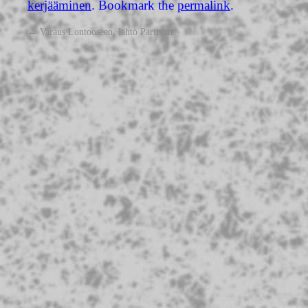
kerjääminen
. Bookmark the
permalink
.
←
Varaus Lontooseen, lähtö Pariisiin