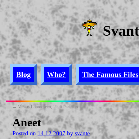
Svan
Blog
Who?
The Famous Files
←
Varaus Lontooseen, lähtö Pariisiin
Aneet
Posted on
14.12.2007
by
svante