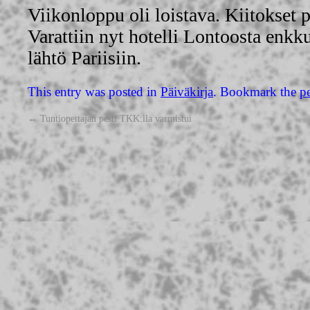
Viikonloppu oli loistava. Kiitokset pa
Varattiin nyt hotelli Lontoosta enkk
lähtö Pariisiin.
This entry was posted in
Päiväkirja
. Bookmark the
p
←
Tuntiopettajan pesti TKK:lla varmistui