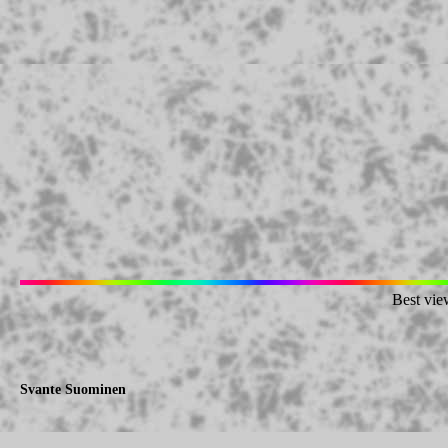
Best vie
Svante Suominen