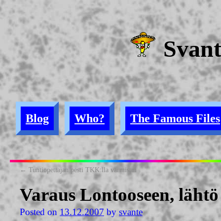
Svan
Blog
Who?
The Famous Files
←
Tuntiopettajan pesti TKK:lla varmistui
Varaus Lontooseen, lähtö 
Posted on
13.12.2007
by
svante