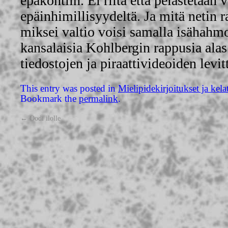
epäkohtiin. Ei riitä että pelastetaan
epäinhimillisyydeltä. Ja mitä netin r
miksei valtio voisi samalla isähahmon
kansalaisia Kohlbergin rappusia al
tiedostojen ja piraattivideoiden levi
This entry was posted in
Mielipidekirjoitukset ja kela
Bookmark the
permalink
.
←
Oodi ilolle