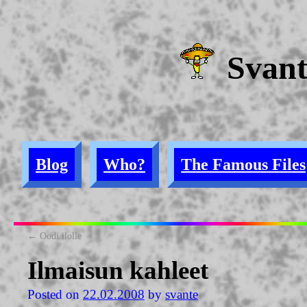
Svan
Blog
Who?
The Famous Files
←
Oodi ilolle
Ilmaisun kahleet
Posted on
22.02.2008
by
svante