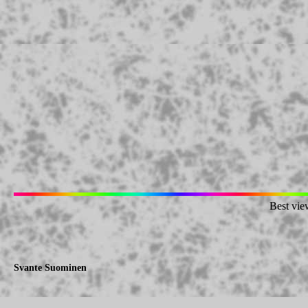
Best vie
Svante Suominen