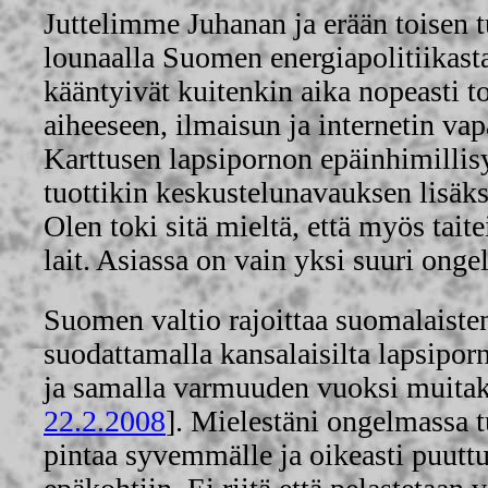
Juttelimme Juhanan ja erään toisen t
lounaalla Suomen energiapolitiikast
kääntyivät kuitenkin aika nopeasti 
aiheeseen, ilmaisun ja internetin vap
Karttusen lapsipornon epäinhimillis
tuottikin keskustelunavauksen lisäks
Olen toki sitä mieltä, että myös tai
lait. Asiassa on vain yksi suuri onge
Suomen valtio rajoittaa suomalaisten
suodattamalla kansalaisilta lapsipor
ja samalla varmuuden vuoksi muitaki
22.2.2008
]. Mielestäni ongelmassa t
pintaa syvemmälle ja oikeasti puutt