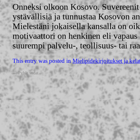
Onneksi olkoon Kosovo. Suvereenit v
ystävällisiä ja tunnustaa Kosovon an
Mielestäni jokaisella kansalla on oi
motivaattori on henkinen eli vapaus 
suurempi palvelu-, teollisuus- tai r
This entry was posted in
Mielipidekirjoitukset ja kela
←
Pyhät sodat