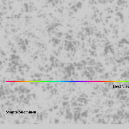
Best vie
Svante Suominen