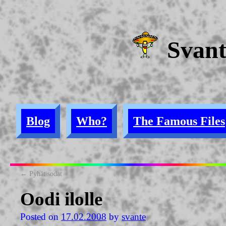
Svan
Blog
Who?
The Famous Files
←
Pyhät sodat
Oodi ilolle
Posted on
17.02.2008
by
svante