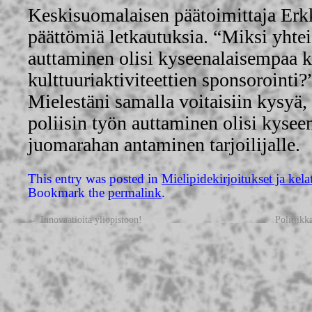
Keskisuomalaisen päätoimittaja Erkk
päättömiä letkautuksia. “Miksi yhte
auttaminen olisi kyseenalaisempaa ku
kulttuuriaktiviteettien sponsorointi?”
Mielestäni samalla voitaisiin kysyä,
poliisin työn auttaminen olisi kyse
juomarahan antaminen tarjoilijalle.
This entry was posted in
Mielipidekirjoitukset ja kela
Bookmark the
permalink
.
←
Innovaatioita yliopistoon!
Politiikk