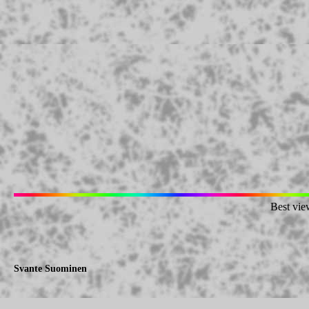
Best vie
Svante Suominen