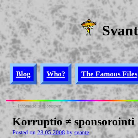
Svan
Blog
Who?
The Famous Files
←
Innovaatioita yliopistoon!
Politiikk
Korruptio ≠ sponsorointi
Posted on
28.05.2008
by
svante