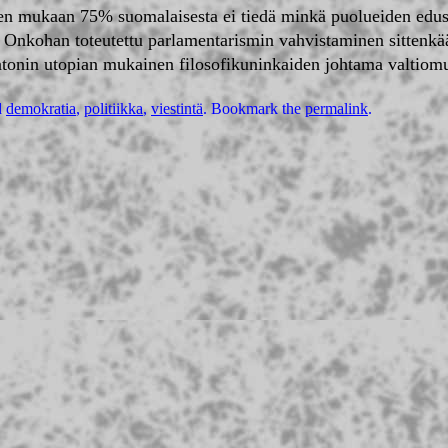
sen mukaan 75% suomalaisesta ei tiedä minkä puolueiden edus
 Onkohan toteutettu parlamentarismin vahvistaminen sittenkä
latonin utopian mukainen filosofikuninkaiden johtama valtiom
d
demokratia
,
politiikka
,
viestintä
. Bookmark the
permalink
.