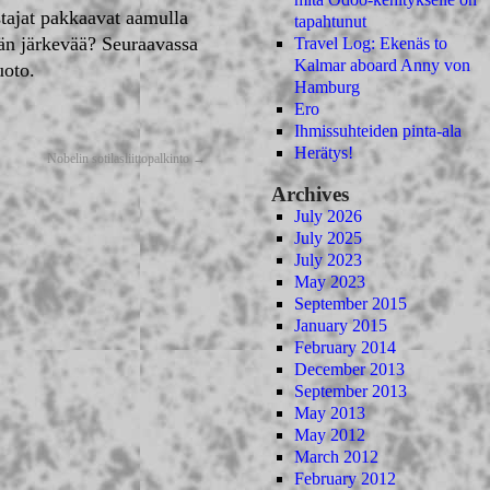
tajat pakkaavat aamulla
tapahtunut
än järkevää? Seuraavassa
Travel Log: Ekenäs to
Kalmar aboard Anny von
uoto.
Hamburg
Ero
Ihmissuhteiden pinta-ala
Herätys!
Nobelin sotilasliittopalkinto
→
Archives
July 2026
July 2025
July 2023
May 2023
September 2015
January 2015
February 2014
December 2013
September 2013
May 2013
May 2012
March 2012
February 2012