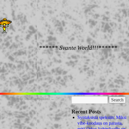
****** Svante World!!!******
Nobelin sotilasliittopalkinto
→
Recent Posts
Syntaksista speksiin: Miksi
vibe-koodaus on parasta,
mitä Odoo-kehitykselle on