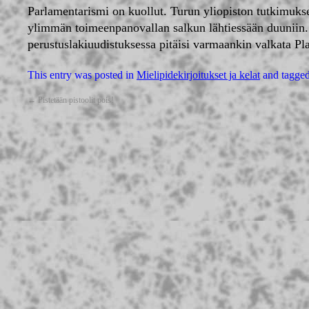
Parlamentarismi on kuollut. Turun yliopiston tutkimuk
ylimmän toimeenpanovallan salkun lähtiessään duuniin.
perustuslakiuudistuksessa pitäisi varmaankin valkata P
This entry was posted in
Mielipidekirjoitukset ja kelat
and tagge
←
Pistetään pistoolit pois!