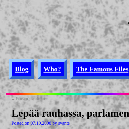
Blog
Who?
The Famous Files
←
Pistetään pistoolit pois!
Lepää rauhassa, parlamen
Posted on
07.10.2008
by
svante