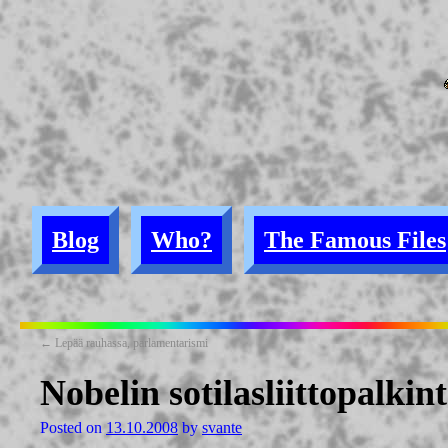
Blog
Who?
The Famous Files
←
Lepää rauhassa, parlamentarismi
Nobelin sotilasliittopalkin
Posted on
13.10.2008
by
svante