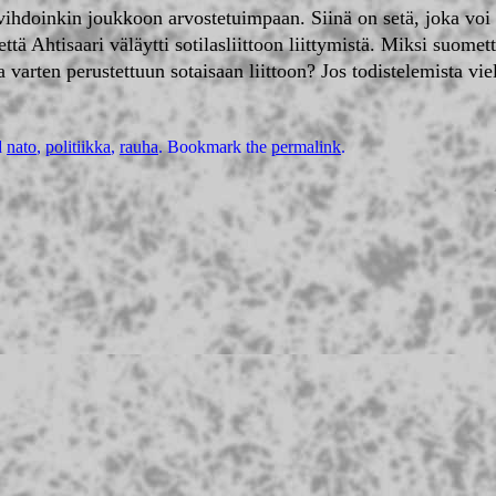
i vihdoinkin joukkoon arvostetuimpaan. Siinä on setä, joka voi 
ttä Ahtisaari väläytti sotilasliittoon liittymistä. Miksi suom
 varten perustettuun sotaisaan liittoon? Jos todistelemista vie
d
nato
,
politiikka
,
rauha
. Bookmark the
permalink
.