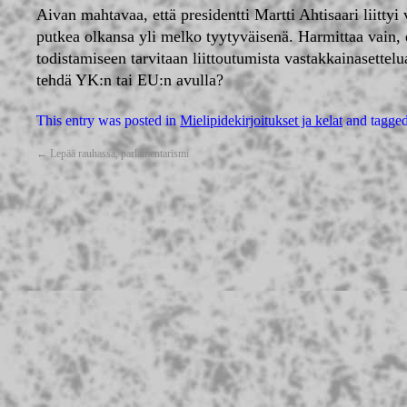
Aivan mahtavaa, että presidentti Martti Ahtisaari liitty
putkea olkansa yli melko tyytyväisenä. Harmittaa vain, e
todistamiseen tarvitaan liittoutumista vastakkainasettelua
tehdä YK:n tai EU:n avulla?
This entry was posted in
Mielipidekirjoitukset ja kelat
and tagge
←
Lepää rauhassa, parlamentarismi