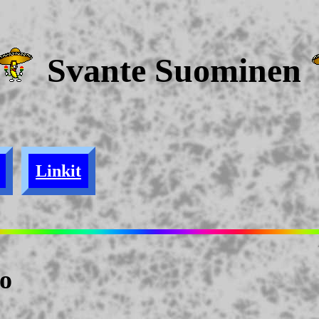
Svante Suominen
Linkit
to