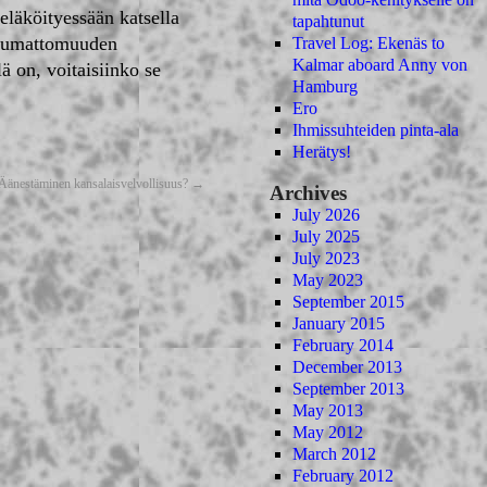
eläköityessään katsella
tapahtunut
ettumattomuuden
Travel Log: Ekenäs to
Kalmar aboard Anny von
lä on, voitaisiinko se
Hamburg
Ero
Ihmissuhteiden pinta-ala
Herätys!
Äänestäminen kansalaisvelvollisuus?
→
Archives
July 2026
July 2025
July 2023
May 2023
September 2015
January 2015
February 2014
December 2013
September 2013
May 2013
May 2012
March 2012
February 2012