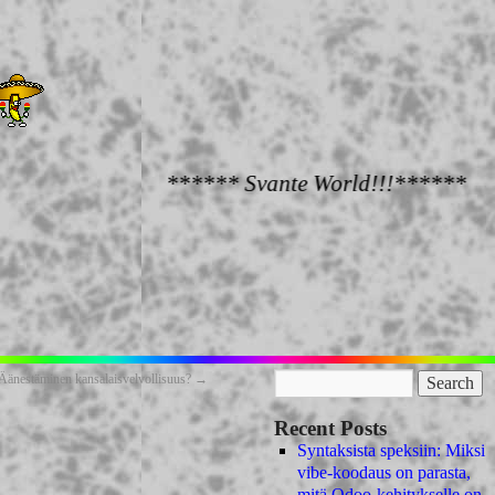
****** Svante World!!!******
Äänestäminen kansalaisvelvollisuus?
→
Recent Posts
Syntaksista speksiin: Miksi
vibe-koodaus on parasta,
mitä Odoo-kehitykselle on