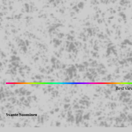
Best vie
Svante Suominen