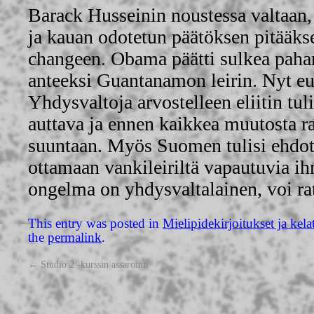
Barack Husseinin noustessa valtaan, 
ja kauan odotetun päätöksen pitääks
changeen. Obama päätti sulkea paha
anteeksi Guantanamon leirin. Nyt e
Yhdysvaltoja arvostelleen eliitin tuli
auttava ja ennen kaikkea muutosta 
suuntaan. Myös Suomen tulisi ehdot
ottamaan vankileiriltä vapautuvia ih
ongelma on yhdysvaltalainen, voi rat
This entry was posted in
Mielipidekirjoitukset ja kela
the
permalink
.
←
Studio 2 -kurssin assarointi