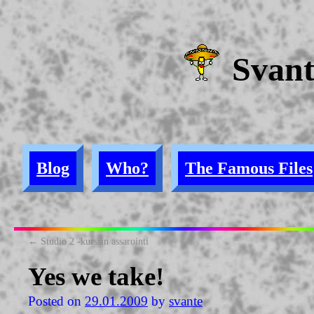
Svan
Blog
Who?
The Famous Files
←
Studio 2 -kurssin assarointi
Yes we take!
Posted on
29.01.2009
by
svante