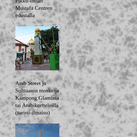
Pikku-Intian
Mustafa Centren
edustalla
Arab Street ja
Sulttaanin moskeija
Kampong Glamissa
tai Arabikortteleilla
(turisti-ilmaisu)