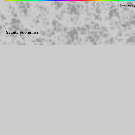
Best vie
Svante Suominen