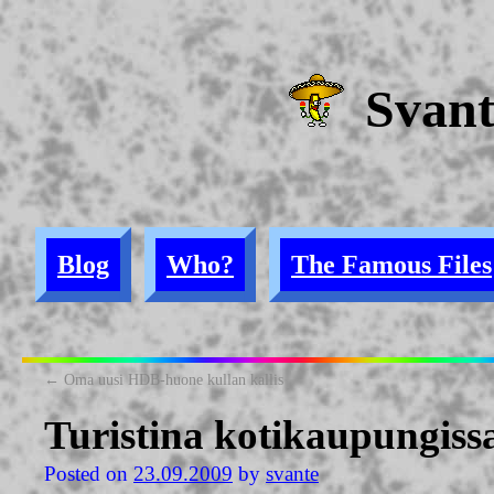
Svan
Blog
Who?
The Famous Files
←
Oma uusi HDB-huone kullan kallis
Turistina kotikaupungiss
Posted on
23.09.2009
by
svante