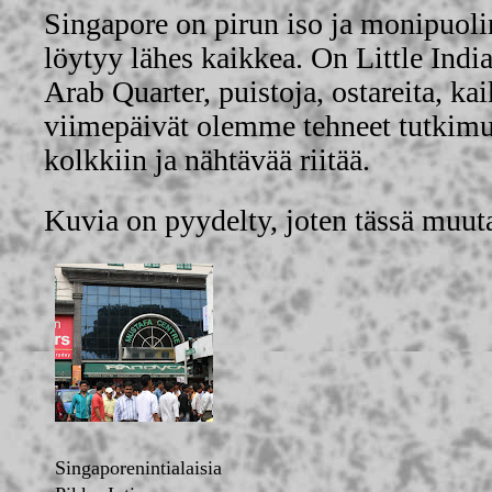
Singapore on pirun iso ja monipuoli
löytyy lähes kaikkea. On Little Ind
Arab Quarter, puistoja, ostareita, k
viimepäivät olemme tehneet tutkimu
kolkkiin ja nähtävää riitää.
Kuvia on pyydelty, joten tässä muut
Singaporenintialaisia