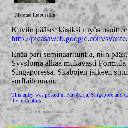
F1-rataa iltabussilla
Kuviin pääsee käsiksi myös osoitteel
http://picasaweb.google.com/svante
Enää pari seminaarituntia, niin pääs
Syysloma alkaa mukavasti Formula 1
Singaporessa. Skabojen jälkeen suun
surffailemaan.
This entry was posted in
Päiväkirja
,
Singapore
and t
the
permalink
.
←
Oma uusi HDB-huone kullan kallis