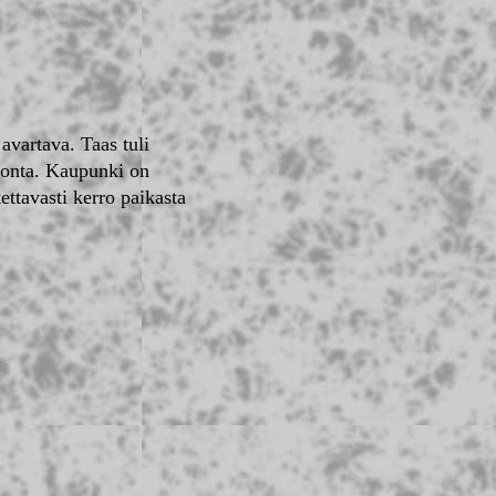
avartava. Taas tuli
tonta. Kaupunki on
ettavasti kerro paikasta