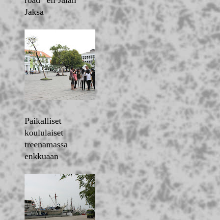
road” eli Jalan
Jaksa
Paikalliset
koululaiset
treenamassa
enkkuaan