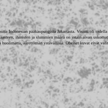
ta Indonesian pääkaupungista Jakartasta. Visiitti oli todella 
aasteen, ihmisten ja slummien määrä on jotain aivan uskoma
 huolimatta, äärettömän ystävällisiä. Oheiset kuvat eivät valit