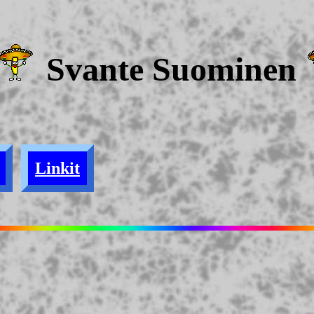
Svante Suominen
****** Svan
Linkit