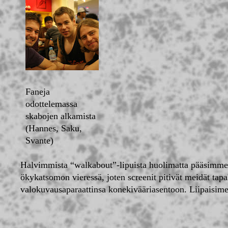
Faneja
odottelemassa
skabojen alkamista
(Hannes, Saku,
Svante)
Halvimmista “walkabout”-lipuista huolimatta pääsimme se
ökykatsomon vieressä, joten screenit pitivät meidät tapah
valokuvausaparaattinsa konekivääriasentoon. Liipaisimet 