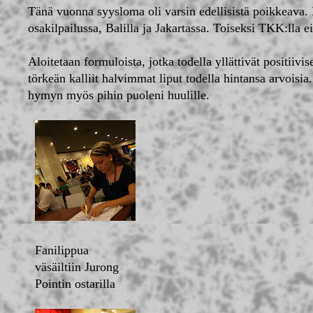
Tänä vuonna syysloma oli varsin edellisistä poikkeava.
osakilpailussa, Balilla ja Jakartassa. Toiseksi TKK:lla
Aloitetaan formuloista, jotka todella yllättivät positiivis
törkeän kalliit halvimmat liput todella hintansa arvoi
hymyn myös pihin puoleni huulille.
Fanilippua
väsäiltiin Jurong
Pointin ostarilla