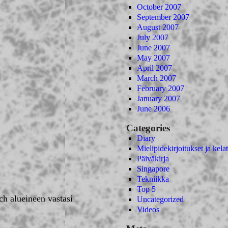
October 2007
September 2007
August 2007
July 2007
June 2007
May 2007
April 2007
March 2007
February 2007
January 2007
June 2006
Categories
Diary
Mielipidekirjoitukset ja kelat
Päiväkirja
Singapore
Tekniikka
Top 5
h alueineen vastasi
Uncategorized
Videos