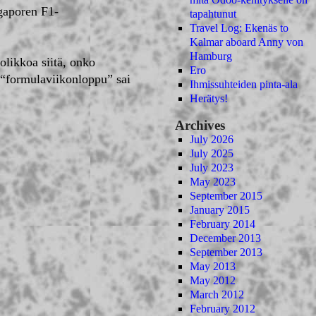
ngaporen F1-
tapahtunut
Travel Log: Ekenäs to
Kalmar aboard Anny von
Hamburg
kolikkoa siitä, onko
Ero
 “formulaviikonloppu” sai
Ihmissuhteiden pinta-ala
Herätys!
Archives
July 2026
July 2025
July 2023
May 2023
September 2015
January 2015
February 2014
December 2013
September 2013
May 2013
May 2012
March 2012
February 2012