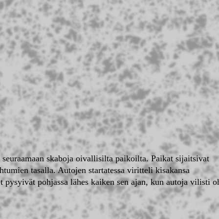
uraamaan skaboja oivallisilta paikoilta. Paikat sijaitsivat
tumien tasalla. Autojen startatessa viritteli kisakansa
pysyivät pohjassa lähes kaiken sen ajan, kun autoja vilisti o