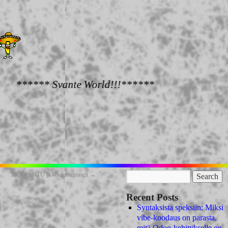
te World!!!******
TKK vs NTU ja koulumeiningit
→
Recent Posts
Syntaksista speksiin: Miksi
vibe-koodaus on parasta,
mitä Odoo-kehitykselle on