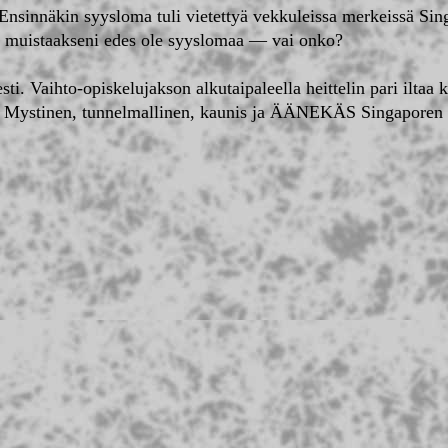
 Ensinnäkin syysloma tuli vietettyä vekkuleissa merkeissä Si
 ei muistaakseni edes ole syyslomaa — vai onko?
esti. Vaihto-opiskelujakson alkutaipaleella heittelin pari iltaa 
sia. Mystinen, tunnelmallinen, kaunis ja ÄÄNEKÄS Singaporen