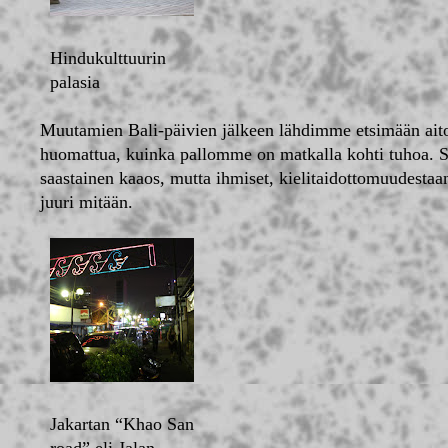
Hindukulttuurin
palasia
Muutamien Bali-päivien jälkeen lähdimme etsimään aitout
huomattua, kuinka pallomme on matkalla kohti tuhoa. S
saastainen kaaos, mutta ihmiset, kielitaidottomuudestaan
juuri mitään.
Jakartan “Khao San