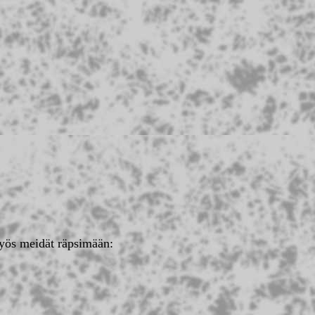
myös meidät räpsimään: