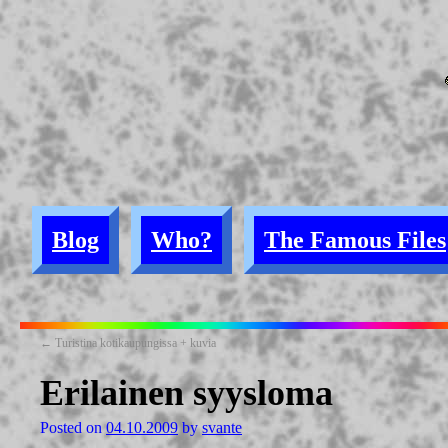
Blog
Who?
The Famous Files
←
Turistina kotikaupungissa + kuvia
Erilainen syysloma
Posted on
04.10.2009
by
svante