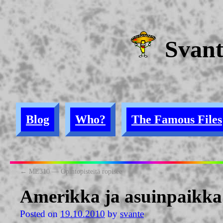
Svan
Blog
Who?
The Famous Files
←
ME310 — Opintopisteitä ropisee
Amerikka ja asuinpaikka
Posted on
19.10.2010
by
svante