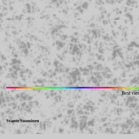
Best vie
Svante Suominen