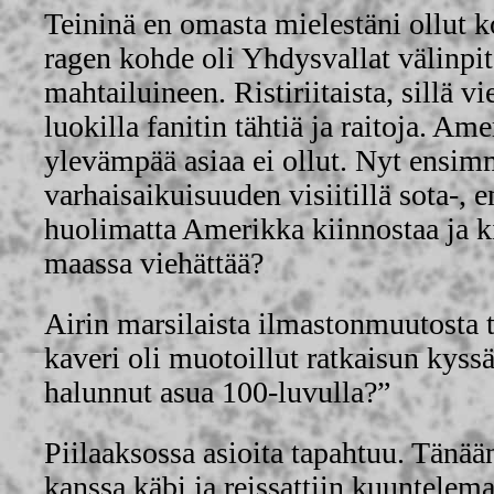
Teininä en omasta mielestäni ollut k
ragen kohde oli Yhdysvallat välinp
mahtailuineen. Ristiriitaista, sillä vi
luokilla fanitin tähtiä ja raitoja. Ame
ylevämpää asiaa ei ollut. Nyt ensim
varhaisaikuisuuden visiitillä sota-, 
huolimatta Amerikka kiinnostaa ja k
maassa viehättää?
Airin marsilaista ilmastonmuutosta 
kaveri oli muotoillut ratkaisun kyssä
halunnut asua 100-luvulla?”
Piilaaksossa asioita tapahtuu. Tänään
kanssa käbi ja reissattiin kuuntele