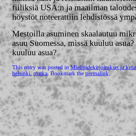
fiiliksiä USA:n ja maailman taloude
höystöt noteerattiin lehdistössä ymp
Mestoilla asuminen skaalautuu mikro
asuu Suomessa, missä kuuluu asua? 
kuuluu asua?
This entry was posted in
Mielipidekirjoitukset ja kela
helsinki
,
matka
. Bookmark the
permalink
.
←
ME310 — Opintopisteitä ropisee