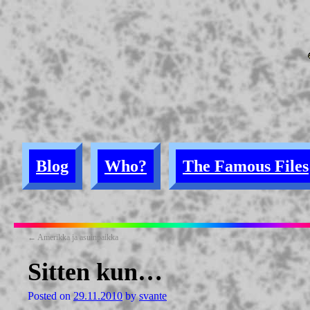
Blog
Who?
The Famous Files
←
Amerikka ja asuinpaikka
Sitten kun…
Posted on
29.11.2010
by
svante