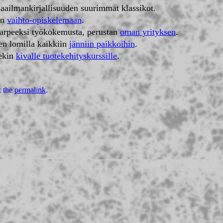
ailmankirjallisuuden suurimmat klassikot.
en
vaihto-opiskelemaan
.
 tarpeeksi työkokemusta, perustan
oman yrityksen
.
en lomilla kaikkiin
jänniin paikkoihin
.
lekin
kivalle tuotekehityskurssille
.
 the
permalink
.