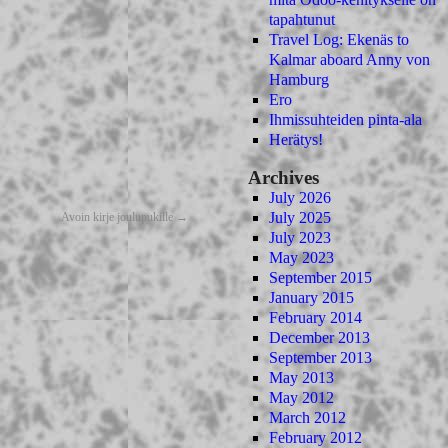
tapahtunut
Travel Log: Ekenäs to
Kalmar aboard Anny von
Hamburg
Ero
Ihmissuhteiden pinta-ala
Herätys!
Archives
July 2026
July 2025
Avoin kirje joulupukille
→
July 2023
May 2023
September 2015
January 2015
February 2014
December 2013
September 2013
May 2013
May 2012
March 2012
February 2012