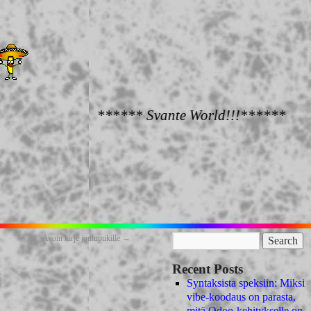
****** Svante World!!!******
Avoin kirje joulupukille
→
Recent Posts
Syntaksista speksiin: Miksi
vibe-koodaus on parasta,
mitä Odoo-kehitykselle on