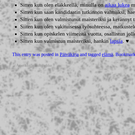
Sitten kun olen eläkkeellä, minulla on
aikaa lukea
ma
Sitten kun saan kandidaatin tutkinnon valmiiksi, ha
Sitten kun olen valmistunut maisteriksi ja kerännyt
Siiten kun olen vakituisessa työsuhteessa, matkustel
Sitten kun opiskelen viimeistä vuotta, osallistun jol
Sitten kun valmistun maisteriksi, hankin
lapsia
. ♥
This entry was posted in
Päiväkirja
and tagged
elämä
. Bookmark
←
Amerikka ja asuinpaikka