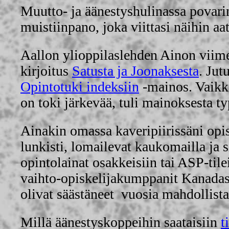
Muutto- ja äänestyshulinassa povari
muistiinpano, joka viittasi näihin aa
Aallon ylioppilaslehden Ainon viime
kirjoitus
Satusta ja Joonaksesta
. Jut
Opintotuki indeksiin
-mainos. Vaikk
on toki järkevää, tuli mainoksesta typ
Ainakin omassa kaveripiirissäni opis
lunkisti, lomailevat kaukomailla ja s
opintolainat osakkeisiin tai ASP-tile
vaihto-opiskelijakumppanit Kanadas
olivat säästäneet vuosia mahdollist
Millä äänestyskoppeihin saataisiin
t