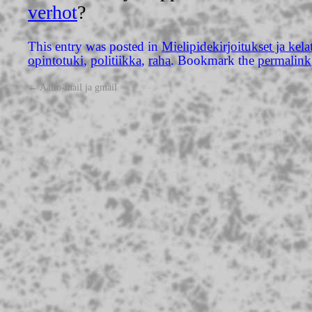
verhot
?
This entry was posted in
Mielipidekirjoitukset ja kela
opintotuki
,
politiikka
,
raha
. Bookmark the
permalink
←
Aalto-mail ja gmail