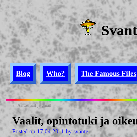
Svan
Blog
Who?
The Famous Files
←
Aalto-mail ja gmail
Vaalit, opintotuki ja oi
Posted on
17.04.2011
by
svante