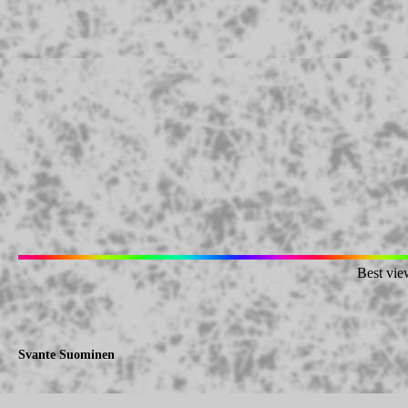
Best vie
Svante Suominen