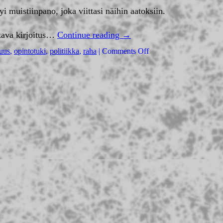
i muistiinpano, joka viittasi näihin aatoksiin.
stava kirjoitus…
Continue reading
→
uus
,
opintotuki
,
politiikka
,
raha
|
Comments Off