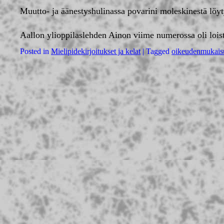
Muutto- ja äänestyshulinassa povarini moleskinestä löyty
Aallon ylioppilaslehden Ainon viime numerossa oli loi
Posted in
Mielipidekirjoitukset ja kelat
|
Tagged
oikeudenmukais