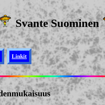
Svante Suominen
Linkit
eudenmukaisuus