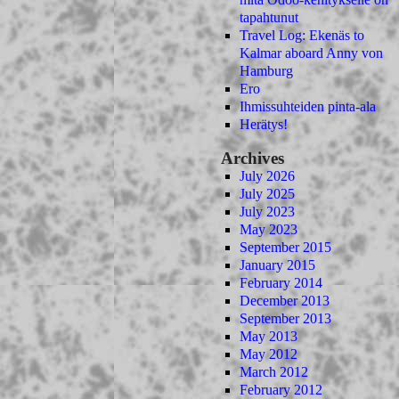
tapahtunut
Travel Log: Ekenäs to
Kalmar aboard Anny von
Hamburg
Ero
Ihmissuhteiden pinta-ala
Herätys!
Archives
July 2026
July 2025
July 2023
May 2023
September 2015
January 2015
February 2014
December 2013
September 2013
May 2013
May 2012
March 2012
February 2012