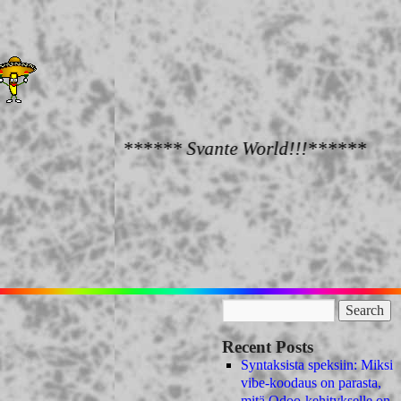
****** Svante World!!!******
Recent Posts
Syntaksista speksiin: Miksi
vibe-koodaus on parasta,
mitä Odoo-kehitykselle on