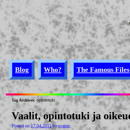
Blog
Who?
The Famous Files
opintotuki
Tag Archives:
Vaalit, opintotuki ja oik
Posted on
17.04.2011
by
svante