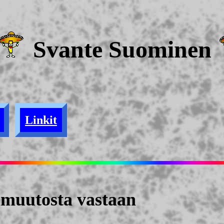
Svante Suominen
Linkit
nmuutosta vastaan