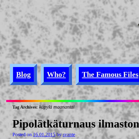
Blog
Who?
The Famous Files
käpylä maanantai
Tag Archives:
Pipolätkäturnaus ilmasto
Posted on
16.01.2015
by
svante