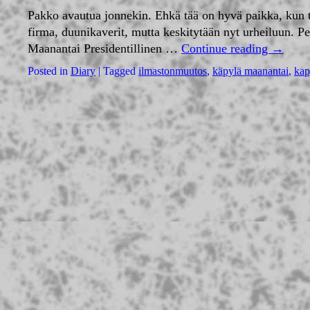
Pakko avautua jonnekin. Ehkä tää on hyvä paikka, kun tääll
firma, duunikaverit, mutta keskitytään nyt urheiluun. P
Maanantai Presidentillinen …
Continue reading
→
Posted in
Diary
|
Tagged
ilmastonmuutos
,
käpylä maanantai
,
kap