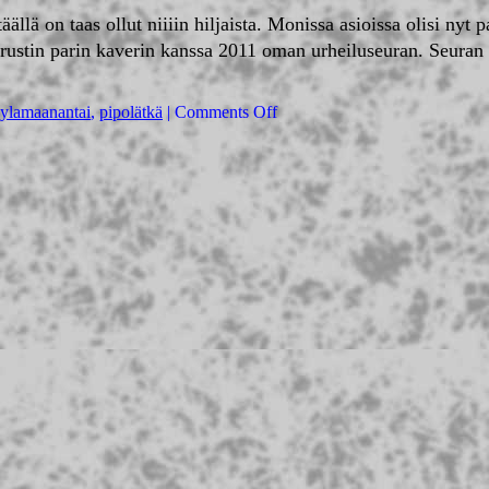
ä on taas ollut niiiin hiljaista. Monissa asioissa olisi nyt pal
erustin parin kaverin kanssa 2011 oman urheiluseuran. Seuran
ylamaanantai
,
pipolätkä
|
Comments Off