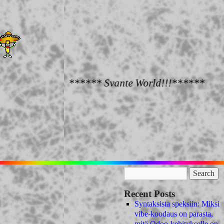
****** Svante World!!!******
Recent Posts
Syntaksista speksiin: Miksi
vibe-koodaus on parasta,
mitä Odoo-kehitykselle on