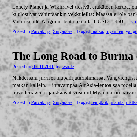
Lonely Planet ja Wikitravel tiesivät etukäteen kertoa, e
kuulostivat vähintäänkin vekkuleilta: Maassa ei ole p
Vaihtosuhde Yangonin lentokentällä 1 USD = 450 …
Co
Posted in
Päiväkirja
,
Singapore
|
Tagged
matka
,
myanmar
,
yang
The Long Road to Burma (
Posted on
05.01.2010
by
svante
Nahdessani jurriset tuubailijaturistimassat Vangviengiss
matkan kallein. Hintavampaa AirAsia-lentoa saa todell
travelleriagentit jarkkaavat viisumit Myanmariin pai
Posted in
Päiväkirja
,
Singapore
|
Tagged
bangkok
,
manila
,
matk