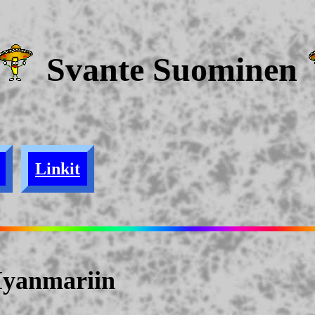
Svante Suominen
Linkit
Myanmariin