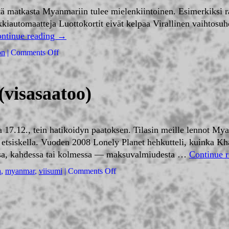
ttä matkasta Myanmariin tulee mielenkiintoinen. Esimerkiksi ra
ankkiautomaatteja Luottokortit eivät kelpaa Virallinen vaiht
ntinue reading
→
on
|
Comments Off
visasaatoo)
a 17.12., tein hatikoidyn paatoksen. Tilasin meille lennot Mya
a etsiskella. Vuoden 2008 Lonely Planet hehkutteli, kuinka K
vassa, kahdessa tai kolmessa — maksuvalmiudesta …
Continue 
a
,
myanmar
,
viisumi
|
Comments Off