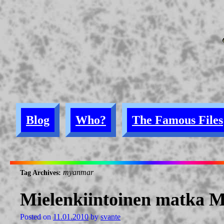
Blog
Who?
The Famous Files
myanmar
Tag Archives:
Mielenkiintoinen matka 
Posted on
11.01.2010
by
svante