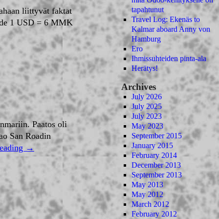
tapahtunut
haan liittyvät faktat
Travel Log: Ekenäs to
osuhde 1 USD = 6 MMK
Kalmar aboard Anny von
Hamburg
Ero
Ihmissuhteiden pinta-ala
Herätys!
Archives
July 2026
July 2025
July 2023
nmariin. Paatos oli
May 2023
hao San Roadin
September 2015
January 2015
reading
→
February 2014
December 2013
September 2013
May 2013
May 2012
March 2012
February 2012