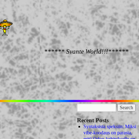
****** Svante World!!!******
Recent Posts
Syntaksista speksiin: Miksi
vibe-koodaus on parasta,
mitä Odoo-kehitykselle on