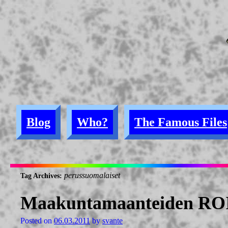
Blog
Who?
The Famous Files
perussuomalaiset
Tag Archives:
Maakuntamaanteiden RO
Posted on
06.03.2011
by
svante