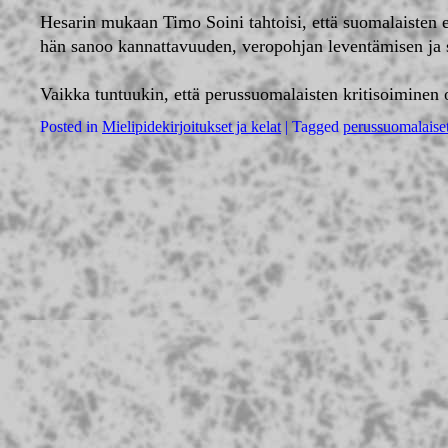
Hesarin mukaan Timo Soini tahtoisi, että suomalaisten el
hän sanoo kannattavuuden, veropohjan leventämisen ja 
Vaikka tuntuukin, että perussuomalaisten kritisoimine
Posted in
Mielipidekirjoitukset ja kelat
|
Tagged
perussuomalaise