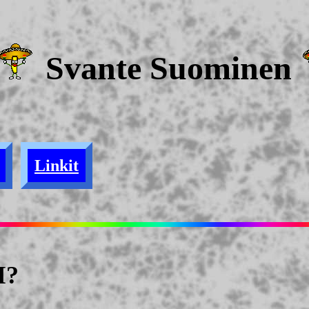
Svante Suominen
Linkit
I?