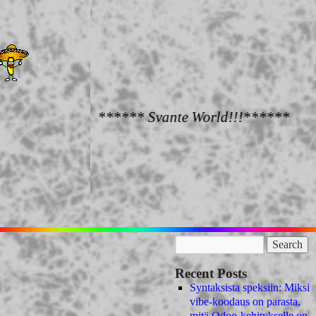
****** Svante World!!!******
Recent Posts
Syntaksista speksiin: Miksi
vibe-koodaus on parasta,
mitä Odoo-kehitykselle on