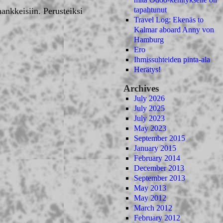
tapahtunut
hankkeisiin. Perusteiksi
Travel Log: Ekenäs to
Kalmar aboard Anny von
Hamburg
Ero
Ihmissuhteiden pinta-ala
Herätys!
Archives
July 2026
July 2025
July 2023
May 2023
September 2015
January 2015
February 2014
December 2013
September 2013
May 2013
May 2012
March 2012
February 2012