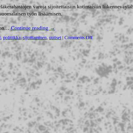
äkerahastojen varoja sijoitettaisiin kotimaisiin liikenneväylä
suomalaisen työn lisäämisen.
n on…
Continue reading
→
t
,
politiikka
,
sijoittaminen
,
uutiset
|
Comments Off