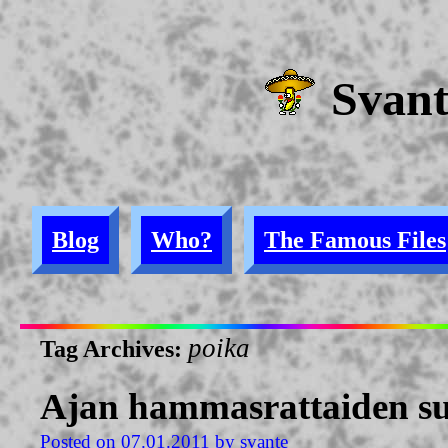
Svan
Blog
Who?
The Famous Files
poika
Tag Archives:
Ajan hammasrattaiden suh
Posted on
07.01.2011
by
svante