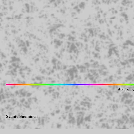
Best vie
Svante Suominen