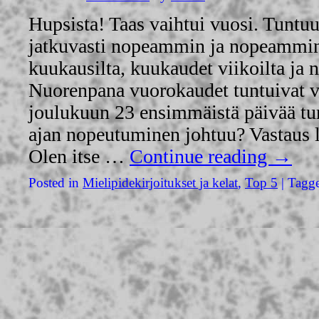
Hupsista! Taas vaihtui vuosi. Tuntuu
jatkuvasti nopeammin ja nopeammin
kuukausilta, kuukaudet viikoilta ja n
Nuorenpana vuorokaudet tuntuivat v
joulukuun 23 ensimmäistä päivää tun
ajan nopeutuminen johtuu? Vastaus l
Olen itse …
Continue reading
→
Posted in
Mielipidekirjoitukset ja kelat
,
Top 5
|
Tagg