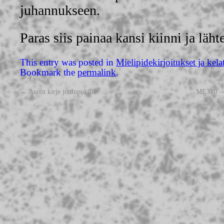
juhannukseen.
Paras siis painaa kansi kiinni ja läh
This entry was posted in
Mielipidekirjoitukset ja kela
Bookmark the
permalink
.
←
Avoin kirje joulupukille
ME310 — 