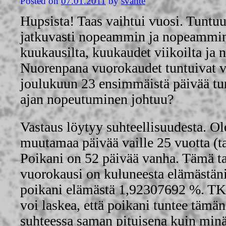
Posted on
07.01.2011
by
svante
Hupsista! Taas vaihtui vuosi. Tuntuu
jatkuvasti nopeammin ja nopeammin
kuukausilta, kuukaudet viikoilta ja n
Nuorenpana vuorokaudet tuntuivat v
joulukuun 23 ensimmäistä päivää tun
ajan nopeutuminen johtuu?
Vastaus löytyy suhteellisuudesta. Ole
muutamaa päivää vaille 25 vuotta (t
Poikani on 52 päivää vanha. Tämä tar
vuorokausi on kuluneesta elämästän
poikani elämästä 1,92307692 %. TKK
voi laskea, että poikani tuntee täm
suhteessa saman pituisena kuin minä