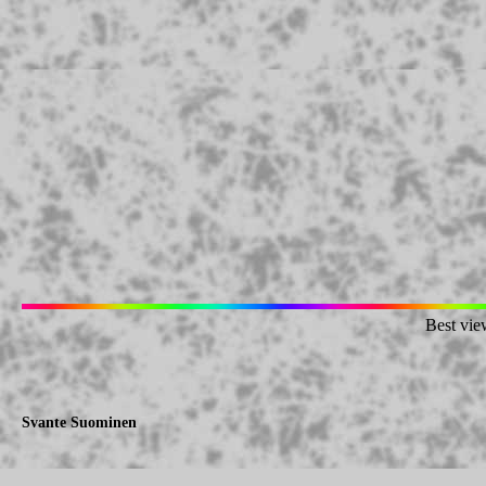
Best vie
Svante Suominen