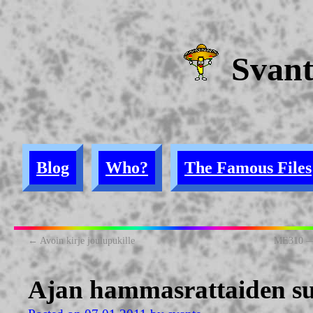
Svan
Blog
Who?
The Famous Files
←
Avoin kirje joulupukille
ME310 — 
Ajan hammasrattaiden suh