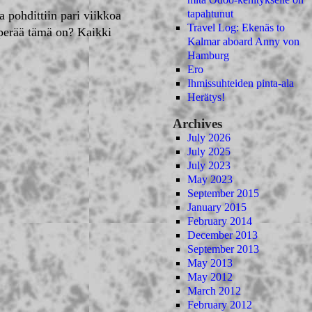
tapahtunut
 pohdittiin pari viikkoa
Travel Log: Ekenäs to
typerää tämä on? Kaikki
Kalmar aboard Anny von
Hamburg
Ero
Ihmissuhteiden pinta-ala
Herätys!
Archives
July 2026
July 2025
July 2023
May 2023
September 2015
January 2015
February 2014
December 2013
September 2013
May 2013
May 2012
March 2012
February 2012