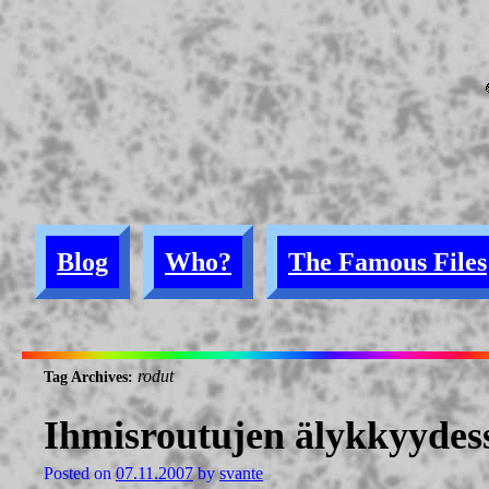
Blog
Who?
The Famous Files
rodut
Tag Archives:
Ihmisroutujen älykkyydess
Posted on
07.11.2007
by
svante