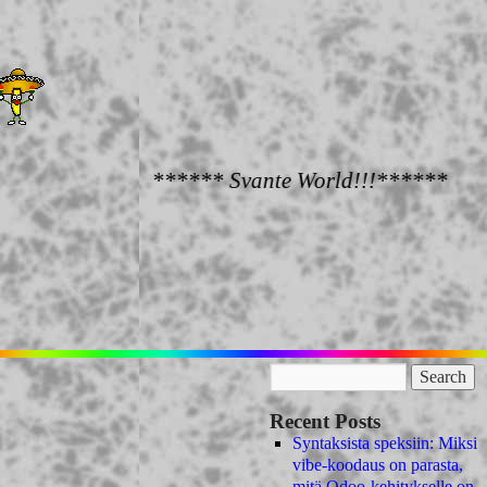
****** Svante World!!!******
Recent Posts
Syntaksista speksiin: Miksi
vibe-koodaus on parasta,
mitä Odoo-kehitykselle on