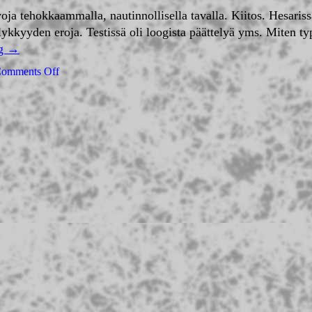
ja tehokkaammalla, nautinnollisella tavalla. Kiitos. Hesarissa
 älykkyyden eroja. Testissä oli loogista päättelyä yms. Miten 
ng
→
omments Off