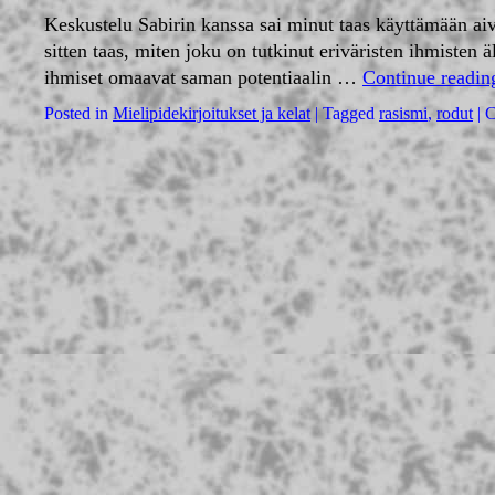
Keskustelu Sabirin kanssa sai minut taas käyttämään aivo
sitten taas, miten joku on tutkinut eriväristen ihmisten
ihmiset omaavat saman potentiaalin …
Continue readi
Posted in
Mielipidekirjoitukset ja kelat
|
Tagged
rasismi
,
rodut
|
C