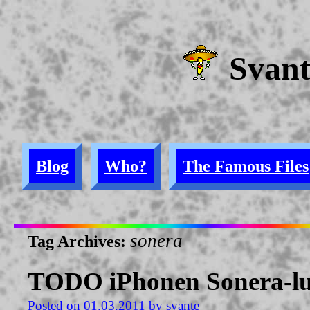
Svan
Blog
Who?
The Famous Files
sonera
Tag Archives:
TODO iPhonen Sonera-luk
Posted on
01.03.2011
by
svante