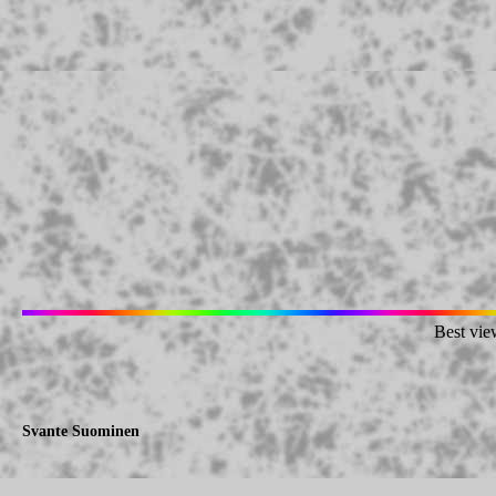
Best vie
Svante Suominen