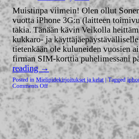
Muistinpa viimein! Olen ollut Sonera
vuotta iPhone 3G:n (laitteen toimiv
takia. Tänään kävin Veikolla heittäm
kukkaro- ja käyttäjäepäystävälliselle
tietenkään ole kuluneiden vuosien a
firman SIM-korttia puhelimessani 
reading
→
Posted in
Mielipidekirjoitukset ja kelat
|
Tagged
ipho
Comments Off