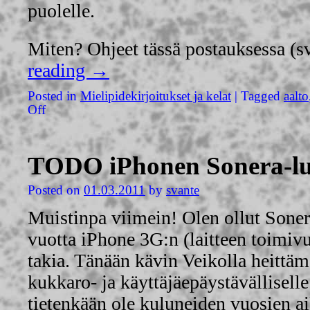
puolelle.
Miten? Ohjeet tässä postauksessa (
reading
→
Posted in
Mielipidekirjoitukset ja kelat
|
Tagged
aalto
Off
TODO iPhonen Sonera-luk
Posted on
01.03.2011
by
svante
Muistinpa viimein! Olen ollut Sonera
vuotta iPhone 3G:n (laitteen toimiv
takia. Tänään kävin Veikolla heittäm
kukkaro- ja käyttäjäepäystävälliselle
tietenkään ole kuluneiden vuosien a