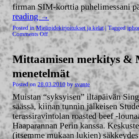
firman SIM-korttia puhelimessani 
reading
→
Posted in
Mielipidekirjoitukset ja kelat
|
Tagged
ipho
Comments Off
Mittaamisen merkitys & 
menetelmät
Posted on
28.03.2010
by
svante
Muistan “syksyisen” iltapäivän Sing
säässä, kiinan tunnin jälkeisen Stud
terassiravintolan roasted beef -louna
Haaparannan Perin kanssa. Keskust
(itsemme mukaan lukien) säkkeyde