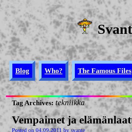
Svan
Blog
Who?
The Famous Files
tekniikka
Tag Archives:
Vempaimet ja elämänlaa
Posted on
04.09.2011
by
svante