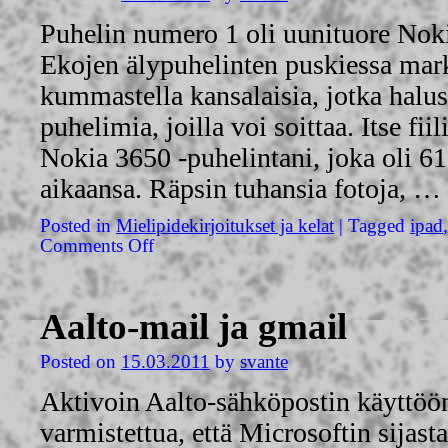
Puhelin numero 1 oli uunituore Noki
Ekojen älypuhelinten puskiessa mark
kummastella kansalaisia, jotka halus
puhelimia, joilla voi soittaa. Itse fiil
Nokia 3650 -puhelintani, joka oli 61
aikaansa. Räpsin tuhansia fotoja, …
Posted in
Mielipidekirjoitukset ja kelat
|
Tagged
ipad
Comments Off
Aalto-mail ja gmail
Posted on
15.03.2011
by
svante
Aktivoin Aalto-sähköpostin käyttöön
varmistettua, että Microsoftin sijast