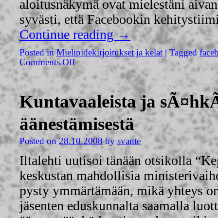
aloitusnäkymä ovat mielestäni aivan 
syvästi, että Facebookin kehitystiim
Continue reading
→
Posted in
Mielipidekirjoitukset ja kelat
|
Tagged
face
Comments Off
Kuntavaaleista ja sÃ¤hk
äänestämisestä
Posted on
28.10.2008
by
svante
Iltalehti uutisoi tänään otsikolla “Ke
keskustan mahdollisia ministerivaihd
pysty ymmärtämään, mikä yhteys on
jäsenten eduskunnalta saamalla luotta