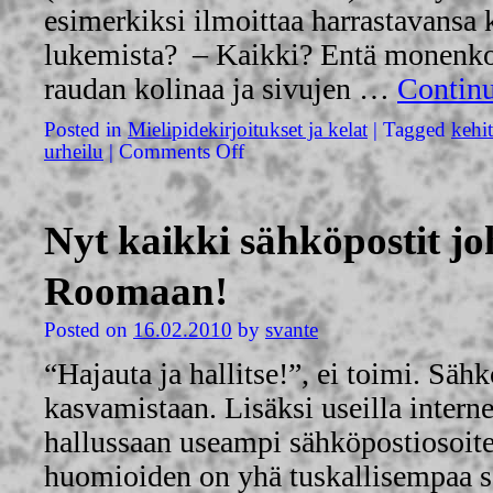
esimerkiksi ilmoittaa harrastavansa k
lukemista? – Kaikki? Entä monenko 
raudan kolinaa ja sivujen …
Contin
Posted in
Mielipidekirjoitukset ja kelat
|
Tagged
kehi
urheilu
|
Comments Off
Nyt kaikki sähköpostit j
Roomaan!
Posted on
16.02.2010
by
svante
“Hajauta ja hallitse!”, ei toimi. Säh
kasvamistaan. Lisäksi useilla interne
hallussaan useampi sähköpostiosoite
huomioiden on yhä tuskallisempaa se