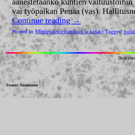
äänestetäänkö kuntien valtuustoihin
vai työpaikan Penaa (vas). Hallitus
Continue reading
→
Posted in
Mielipidekirjoitukset ja kelat
|
Tagged
polit
Best vie
Svante Suominen