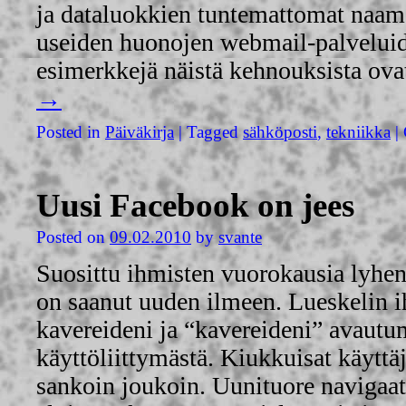
ja dataluokkien tuntemattomat naama
useiden huonojen webmail-palveluid
esimerkkejä näistä kehnouksista ov
→
Posted in
Päiväkirja
|
Tagged
sähköposti
,
tekniikka
|
Uusi Facebook on jees
Posted on
09.02.2010
by
svante
Suosittu ihmisten vuorokausia lyhe
on saanut uuden ilmeen. Lueskelin i
kavereideni ja “kavereideni” avautu
käyttöliittymästä. Kiukkuisat käyttä
sankoin joukoin. Uunituore navigaat