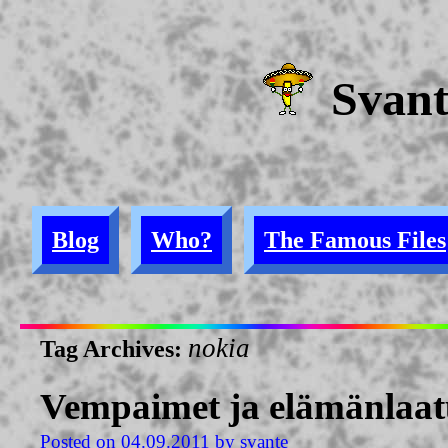
Svan
Blog
Who?
The Famous Files
nokia
Tag Archives:
Vempaimet ja elämänlaa
Posted on
04.09.2011
by
svante