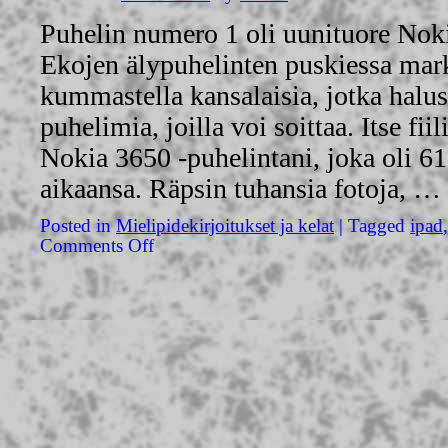
Puhelin numero 1 oli uunituore Noki
Ekojen älypuhelinten puskiessa mark
kummastella kansalaisia, jotka halus
puhelimia, joilla voi soittaa. Itse fiil
Nokia 3650 -puhelintani, joka oli 61
aikaansa. Räpsin tuhansia fotoja, …
Posted in
Mielipidekirjoitukset ja kelat
|
Tagged
ipad
Comments Off