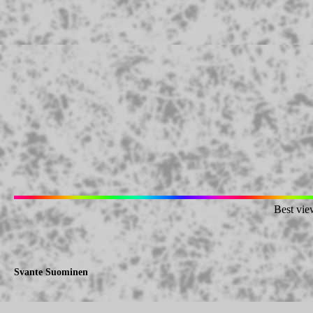
Best vie
Svante Suominen