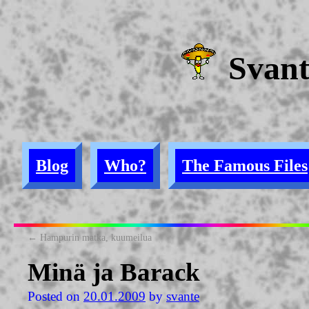
Svan
Blog
Who?
The Famous Files
←
Hampurin matka, kuumeilua
Minä ja Barack
Posted on
20.01.2009
by
svante