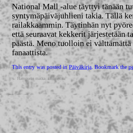
National Mall -alue täyttyi tänään t
syntymäpäiväjuhlieni takia. Tällä ker
railakkaammin. Täytinhän nyt pyöreä
että seuraavat kekkerit järjestetään 
päästä. Meno tuolloin ei välttämättä
fanaattista.
This entry was posted in
Päiväkirja
. Bookmark the
p
←
Hampurin matka, kuumeilua