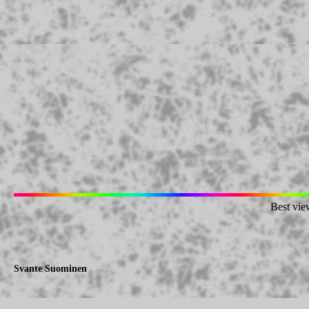
Best vie
Svante Suominen